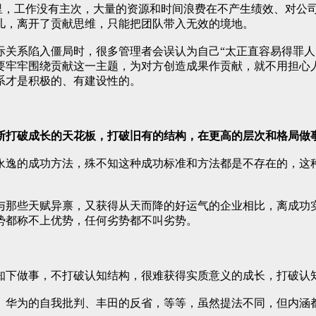
哪里，工作没有主次，大量的资源和时间浪费在不产生绩效、对公
儿，离开了贡献思维，只能把团队带入无效的境地。
际关系陷入僵局时，很多管理者会误认为自己“太正直容易得罪人
要牢牢围绕贡献这一主题，为对方创造成果作贡献，就不用担心
系才是积极的、有建设性的。
断打破成长的天花板，打破旧有的结构，在更高的层次和格局做
永逸的成功方法，殊不知这种成功标准和方法都是不存在的，这
与那些天赋异禀，又获得从天而降的好运气的企业相比，离成功
势都称不上优势，任何劣势都不叫劣势。
知下做事，不打破认知结构，很难获得实质意义的成长，打破认
、华为的自我批判、丰田的反省，等等，虽然提法不同，但内涵