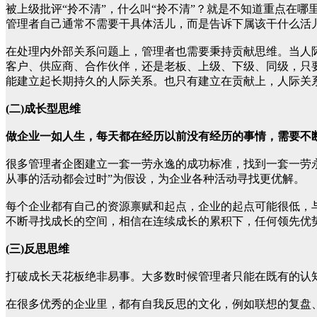
被上级批评“拎不清”，什么叫“拎不清”？就是不知道重点在
管理者自己通常不需要干具体活儿，而是告诉下属该干什么活
在处理内外部关系问题上，管理者也需要秉持贡献思维。当人
客户、供应商、合作伙伴，还是老板、上级、下级、同级，只
能建立起长期持久的人际关系。也只有建立在贡献上，人际关
(二)成长型思维
做企业一如人生，每天都在经历以前没有经历的事情，需要不
很多管理者企图建立一套一劳永逸的成功标准，找到一套一劳
从事的活动都会过时”为假设，为企业各种活动寻找更优解。
每个企业都有自己的资源禀赋和起点，企业的起点可能很低，
不断寻找成长的空间，相信在连续成长的累积下，任何领先优
(三)反思思维
打破成长天花板绝非易事。大多数时候管理者只能在既有的认
在很多优秀的企业里，都有自我反思的文化，例如联想的复盘