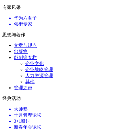
专家风采
华为六君子
领衔专家
思想与著作
文章与观点
出版物
彭剑锋专栏
企业文化
企业战略管理
人力资源管理
其他
管理之声
经典活动
大师塾
十月管理论坛
3+1研讨
新春年会论坛