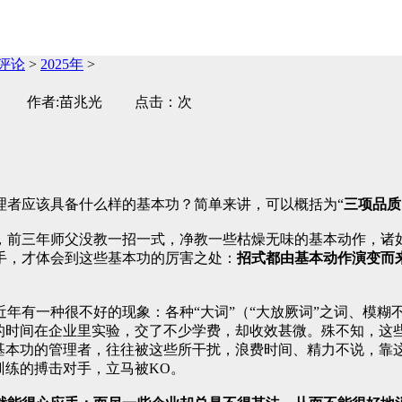
评论
>
2025年
>
管理评论 作者:苗兆光 点击：次
理者应该具备什么样的基本功？简单来讲，可以概括为“
三项品质
，前三年师父没教一招一式，净教一些枯燥无味的基本动作，诸
手，才体会到这些基本功的厉害之处：
招式都由基本动作演变而
年有一种很不好的现象：各种“大词”（“大放厥词”之词、模糊
的时间在企业里实验，交了不少学费，却收效甚微。殊不知，这些
基本功的管理者，往往被这些所干扰，浪费时间、精力不说，靠这
训练的搏击对手，立马被KO。