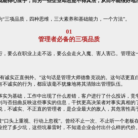
就能得心应手；而另一些企业却总是不得其法，从而不能很好地
“三项品质，四种思维，三大素养和基础能力，一个方法”。
01
管理者必备的三项品质
行，要么在职业上走不远，要么会走火入魔、害人害己。管理这
只有诚实正直例外。”这句话是管理大师德鲁克说的。这句话更直
有不诚实的行为，都应该毫不犹豫地将其清除出管理队伍。
事实为基础，工作中出现了什么差错，客户进行了什么投诉，竞
利与否扭曲反映这些事实的信息，干扰更高决策者对事实真相的
说，不诚实、不正直的管理者，是企业最大的敌人，其危害性高
被“口头上重视、行动上忽视”。曾经不止一次、不止听一个老板
业挖了多少坑，这些坑暴雷时，不知道企业会付出什么样的代价