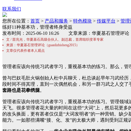
联系我们
您所在位置：
首页
>
产品和服务
>
特色模块
>
传媒平台
>
管理
练好11种基本功，管理者终身受益
发布时间：2025-06-10 16:26 文章来源：华夏基石
▪ 文 / 苗兆光，华夏基石高级合伙人、副总裁，首席组织变革专家
▪ 来源：华夏基石管理评论（guanlizhisheng2015）
▪ 文章仅代表作者本人观点
管理者应该向传统习武者学习，重视基本功的练习。那么，管
曾与巴奴毛肚火锅创始人杜中兵聊天，杜总谈起早年习武经历
段时间不得其理，直到一次偶然机会，和另一群习武之人交了
套路也是花拳绣腿
。
管理者应该向传统习武者学习，重视基本功的练习。管理领域近
天飞。很多管理者花大量的时间在这些“大词”上，然后花更多
的改头换面，更有甚者仅仅是“大词发明者”的一种营销。缺少
能力。一如那些满嘴“接、化、发”的太极大师，遇到受到正规