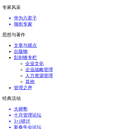
专家风采
华为六君子
领衔专家
思想与著作
文章与观点
出版物
彭剑锋专栏
企业文化
企业战略管理
人力资源管理
其他
管理之声
经典活动
大师塾
十月管理论坛
3+1研讨
新春年会论坛