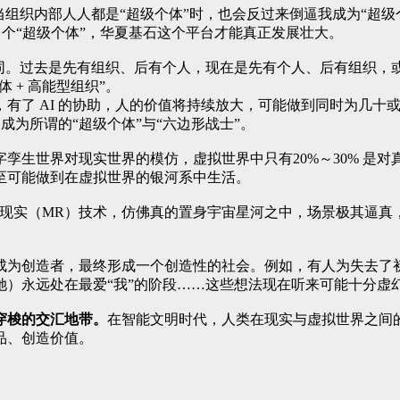
”。当组织内部人人都是“超级个体”时，也会反过来倒逼我成为“超
100 个“超级个体”，华夏基石这个平台才能真正发展壮大。
不同。过去是先有组织、后有个人，现在是先有个人、后有组织，
体 + 高能型组织”。
务，有了 AI 的协助，人的价值将持续放大，可能做到同时为几
成为所谓的“超级个体”与“六边形战士”。
生世界对现实世界的模仿，虚拟世界中只有20%～30% 是对真
至可能做到在虚拟世界的银河系中生活。
合现实（MR）技术，仿佛真的置身宇宙星河之中，场景极其逼真
成为创造者，最终形成一个创造性的社会。例如，有人为失去了
她）永远处在最爱“我”的阶段……这些想法现在听来可能十分虚
穿梭的交汇地带。
在智能文明时代，人类在现实与虚拟世界之间
品、创造价值。