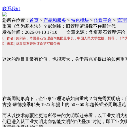
联系我们
您所在位置：
首页
>
产品和服务
>
特色模块
>
传媒平台
>
管理
重写《华为基本法》？彭剑锋：旧管理逻辑撑不住新时代
发布时间：2026-04-13 17:10 文章来源：华夏基石
 作者 | 彭剑锋，华夏基石管理咨询集团董事长，中国人民大学教授、博导，《华
 来源 | 华夏基石管理评论第77辑杂志
这次的题目非常有价值，也很宏大，关于苗兆光提出的如何重
在新周期形势下，企业事业理论该如何重构？首先需要明确：
古拉·康德拉季耶夫 1925 年提出的 50～60 年超长经济周期理论
而从以技术颠覆性更迭所带来的文明跃迁来看，以工业文明为
们已进入从工业文明走向智能文明的“代叠加”时期，即工业