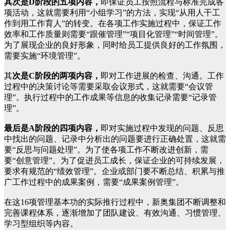
其次是D阶段的五项内容，
即保证员工按照流程与标准完成各
项活动，这就需要利用“小组学习”的方法，实现“从用人干工
作到用工作育人”的转变。在各项工作实施过程中，保证工作
效率和工作质量则需要“跟催管理”“项目化管理”“时间管理”。
为了展现企业的良好形象，同时给员工提供良好的工作氛围，
需要实施“环境管理”。
其
次是C阶段的两项内容，
即对工作进展的检查、沟通。工作
过程中的决策讨论等需要采取会议形式，这就需要“会议管
理”。执行过程中的工作成果等信息的收集记录需要“记录管
理”。
最后是A阶段的四项内容，
即对实施过程中发现的问题、反思
中找出的问题、记录中分析出的问题要进行正确处置，这就需
要“反思与问题处理”。为了使各项工作不断改进创新，需
要“创意管理”。为了促进员工成长，保证企业的可持续发展，
要求有规范的“绩效管理”。企业或部门要不断总结、积累与推
广工作过程中的成果案例，需要“成果案例管理”。
在这16项管理基本功的实际推行过程中，新奥集团不断调整和
完善课程体系，逐渐增加了团队建设、有效沟通、习惯管理、
学习型组织等内容。