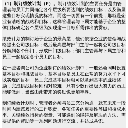
（1）制订绩效计划（P）。
制订绩效计划的主要任务是由管
理者与员工共同确定各个层级所要达到的绩效目标，以及衡量
这些目标实现情况的标准。而这一切要有一个前提，那就是企
业有清晰的战略和目标，这样管理者与下属才能基于企业的整
体目标确定各个层级为实现这一目标所需作出的贡献。
绩效计划的制订始于企业的最高层，他们依据企业的使命与战
略提出公司级目标；然后最高层与部门主管一起将公司级目标
分解到各个部门，形成部门级目标；部门主管再与下属主管和
员工一起确定各个员工的目标。
在一些咨询公司为企业制订的绩效计划中，一般还会同时设置
基本目标和挑战目标，基本目标是员工在正常的努力水平下可
以实现的目标，员工完成基本目标就可以拿到基本的业绩奖
励，完成挑战目标则相对较难，只有少数付出极大努力的员工
能够做到，当然由此带来的奖励也更加丰厚。
制订绩效计划时，管理者必须与员工充分沟通，就其未来一段
时间内应该履行的工作职责、各项任务的重要性等级和授权水
平、关键绩效指标的衡量、可能遇到的障碍及解决的方法、需
要提供的帮助等一系列问题进行交流，并达成共识。