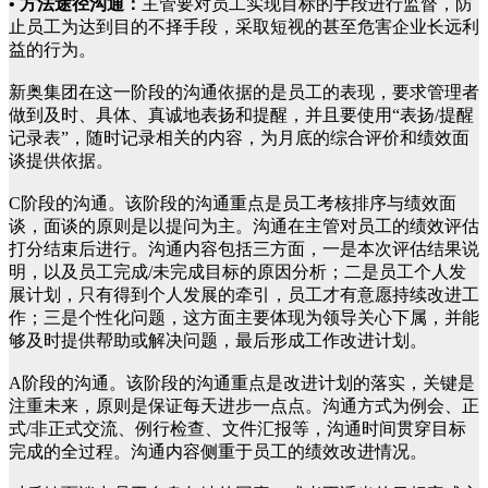
• 方法途径沟通：
主管要对员工实现目标的手段进行监督，防
止员工为达到目的不择手段，采取短视的甚至危害企业长远利
益的行为。
新奥集团在这一阶段的沟通依据的是员工的表现，要求管理者
做到及时、具体、真诚地表扬和提醒，并且要使用“表扬/提醒
记录表”，随时记录相关的内容，为月底的综合评价和绩效面
谈提供依据。
C阶段的沟通。该阶段的沟通重点是员工考核排序与绩效面
谈，面谈的原则是以提问为主。沟通在主管对员工的绩效评估
打分结束后进行。沟通内容包括三方面，一是本次评估结果说
明，以及员工完成/未完成目标的原因分析；二是员工个人发
展计划，只有得到个人发展的牵引，员工才有意愿持续改进工
作；三是个性化问题，这方面主要体现为领导关心下属，并能
够及时提供帮助或解决问题，最后形成工作改进计划。
A阶段的沟通。该阶段的沟通重点是改进计划的落实，关键是
注重未来，原则是保证每天进步一点点。沟通方式为例会、正
式/非正式交流、例行检查、文件汇报等，沟通时间贯穿目标
完成的全过程。沟通内容侧重于员工的绩效改进情况。