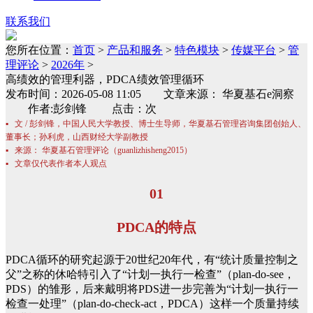
联系我们
您所在位置：
首页
>
产品和服务
>
特色模块
>
传媒平台
>
管
理评论
>
2026年
>
高绩效的管理利器，PDCA绩效管理循环
发布时间：2026-05-08 11:05 文章来源： 华夏基石e洞察
作者:彭剑锋 点击：次
▪ 文 / 彭剑锋，中国人民大学教授、博士生导师，华夏基石管理咨询集团创始人、
董事长；孙利虎，山西财经大学副教授
▪ 来源： 华夏基石管理评论（guanlizhisheng2015）
▪ 文章仅代表作者本人观点
01
PDCA的特点
PDCA循环的研究起源于20世纪20年代，有“统计质量控制之
父”之称的休哈特引入了“计划一执行一检查”（plan-do-see，
PDS）的雏形，后来戴明将PDS进一步完善为“计划一执行一
检查一处理”（plan-do-check-act，PDCA）这样一个质量持续