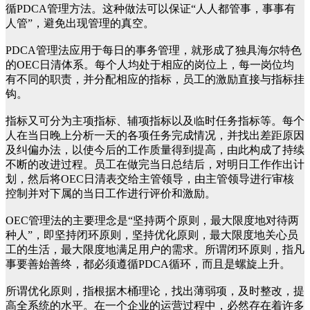
循PDCA管理方法。这种做法可以保证“人人都管事，事事有
人管”，避免出现管理的真空。
PDCA管理法应用于每日的事务管理，就形成了独具海尔特色
的OEC日清体系。每个人均处于相应的岗位上，每一岗位均
有不同的职责，并分配相应的指标，员工的激励直接与指标挂
钩。
指标又可分为主项指标、辅项指标以及临时任务指标等。每个
人在当日晚上分析一天的各项任务完成情况，并找出差距原因
及纠偏办法，以使今后的工作质量得到提高，由此构成了持续
不断的改进过程。员工在做完当日总结后，对明日工作作出计
划，然后将ОEC日清表交给主管领导，由主管领导进行审核
控制并对下属的当日工作进行评价和激励。
OEC管理法的主要理念是“坚持两个原则，最大限度地对待两
种人”，即坚持闭环原则，坚持优化原则，最大限度地关心员
工的生活，最大限度地满足用户的需求。所谓闭环原则，指凡
事要善始善终，都必须遵循PDCA循环，而且是螺旋上升。
所谓优化原则，指根据木桶理论，找出薄弱项，及时整改，提
高全系统的水平。在一个企业的运营过程中，必然存在着许多