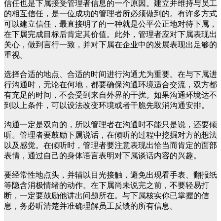
信任也是下属接受管理者信息的一个原因。建立并维持与员工
的相互信任，是一位成功的管理者所必须做到的。有许多方式
可以建立信任，最直接明了的一种就是公平公正地对待下属，
在下属完成目标后肯定其价值。此外，管理者应对下属表现出
关心，做到言行一致，并对下属在企业中的发展表现出足够的
重视。
选择合适的地点、合适的时间进行沟通尤为重要。在与下属进
行沟通时，无论在何地，都要确保沟通环境适合交流，双方都
有充足的时间，不会受到来自外界的干扰。如果沟通环境达不
到以上条件，可以设法改变环境或者干脆先取消沟通安排。
沟通一定是双向的，所以管理者在沟通时不能只是说，还要倾
听。管理者要鼓励下属说话，在倾听的过程中挖掘对方的想法
以及感觉。在倾听时，管理者要注意表现出恰当而肯定的面部
表情，通过自己的身体语言表明对下属谈话内容的兴趣。
要经常性地点头，并辅以目光接触，避免出现看手表、翻报纸
等隐含消极情绪的动作。在下属尚未说完之前，不要轻易打
断，一定要鼓励他讲出问题所在。与下属核实你已掌握的信
息，务必听清楚并准确理解员工反馈的所有信息。