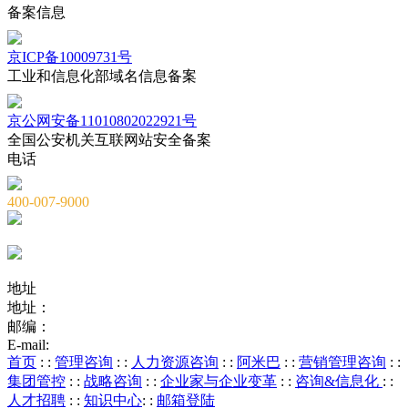
备案信息
京ICP备10009731号
工业和信息化部域名信息备案
京公网安备11010802022921号
全国公安机关互联网站安全备案
电话
400-007-9000
010-82659965
010-82873036
地址
地址：
北京市海淀区海淀大街8号中钢国际广场A座6层
邮编：
100081
E-mail:
service@chnstone.com.cn
首页
: :
管理咨询
: :
人力资源咨询
: :
阿米巴
: :
营销管理咨询
: :
集团管控
: :
战略咨询
: :
企业家与企业变革
: :
咨询&信息化
: :
人才招聘
: :
知识中心
: :
邮箱登陆