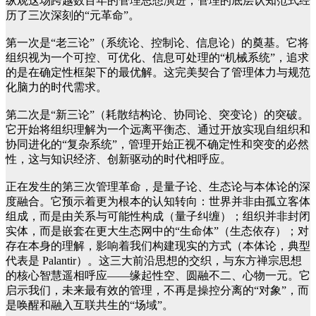
纵观这场跨越数百年的管理思想演进，管理的底层认知范式经
历了三次深刻的“元革命”。
第一次是“老三论”（系统论、控制论、信息论）的奠基。它将
组织视为一个可控、可优化、信息可处理的“机械系统”，追求
的是在确定性框架下的最优解。这完美契合了管理体力与规范
化脑力的时代需求。
第二次是“新三论”（耗散结构论、协同论、突变论）的突破。
它开始将组织理解为一个远离平衡态、通过开放实现自组织和
协同进化的“复杂系统”，管理开始正视不确定性和突变的必然
性，这与知识经济、创新驱动的时代相呼应。
正在发生的第三次管理革命，是量子论、生态论与本体论的深
度融合。它预示着更为根本的认知转向：世界并非由孤立客体
组成，而是由关系与可能性构成（量子纠缠）；组织并非封闭
实体，而是嵌套在更大生态网中的“生命体”（生态依存）；对
存在本身的理解，影响着我们构建现实的方式（本体论，典型
代表是 Palantir）。这三大前沿思想的交织，与东方禅宗思想
的核心智慧遥相呼应——缘起性空、圆融不二、心物一元。它
启示我们，未来最有效的管理，不再是操控分离的“对象”，而
是唤醒和融入互联共生的“场域”。