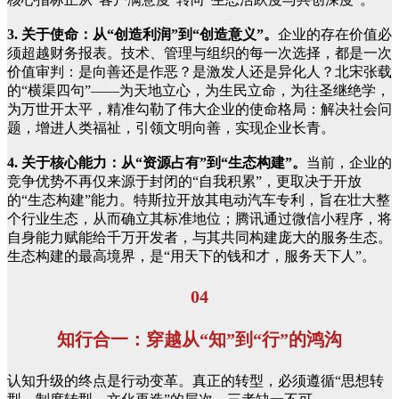
3. 关于使命：从“创造利润”到“创造意义”。
企业的存在价值必
须超越财务报表。技术、管理与组织的每一次选择，都是一次
价值审判：是向善还是作恶？是激发人还是异化人？北宋张载
的“横渠四句”——为天地立心，为生民立命，为往圣继绝学，
为万世开太平，精准勾勒了伟大企业的使命格局：解决社会问
题，增进人类福祉，引领文明向善，实现企业长青。
4. 关于核心能力：从“资源占有”到“生态构建”。
当前，企业的
竞争优势不再仅来源于封闭的“自我积累”，更取决于开放
的“生态构建”能力。特斯拉开放其电动汽车专利，旨在壮大整
个行业生态，从而确立其标准地位；腾讯通过微信小程序，将
自身能力赋能给千万开发者，与其共同构建庞大的服务生态。
生态构建的最高境界，是“用天下的钱和才，服务天下人”。
04
知行合一：穿越从“知”到“行”的鸿沟
认知升级的终点是行动变革。真正的转型，必须遵循“思想转