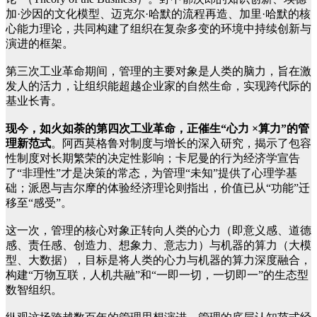
加·沙因的文化模型、迈克尔·哈默的流程再造、加里·哈默的核
心能力理论，共同构建了组织在复杂多变的环境中持续创新与
演进的框架。
第三次工业革命期间，管理的主要对象是人类的脑力，旨在激
发人的活力，让组织能超越企业家的自然生命，实现跨代际的
基业长青。
现今，如火如荼的第四次工业革命，正催生“心力 ×算力”的管
理新范式
。阿西莫格鲁对制度与增长的深入研究，揭示了包容
性制度对长期繁荣的决定性影响；卡尼曼的行为经济学宣告
了“非理性”才是决策的常态，为管理“未知”提供了心理学基
础；派恩与吉尔摩的体验经济理论则指出，价值已从“功能”迁
移至“感受”。
这一次，管理的核心对象正转向人类的心力（即意义感、道德
感、责任感、创造力、想象力、意志力）与机器的算力（大模
型、大数据），目标是将人类的心力与机器的算力深度融合，
构建“万物互联，人机共融”和“一即一切，一切即一”的生态型
数智组织。