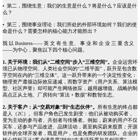
• 第二，围绕生意：我们的生意是什么？将是什么？应该是什
么？
• 第三，围绕事业理论：我们所处的外部环境如何？我们的使
命是什么？需要怎样的核心能力才能胜出？
我 以 Business—— 英 文 有 生 意、 事 业 和 企 业 三 重 含义
——为中心，聚焦以下四个核心问题。
1. 关于环境：我们从“二维空间”步入“三维空间”。
企业运营环
境已从物理空间、人类社会空间的“二维平面”，跃升至包含数
字空间在内的“三维立体”。这一跃升带来的一个决定性变化：
物理资产遵循边际效应递减，而数字资产（用户关系、算法模
型、社区声誉）却可能产生网络效应，越用越增值。战略的制
高点正从土地、厂房转向“算法 + 数据”和数智生态。
2. 关于客户：从“交易对象”到“生态伙伴”。
所有生意的终点都
是人（2C）。但客户角色已发生剧变：他们从被动购买者，
变为主动的参与者、共创者与传播者。例如，蔚来的用户不仅
买车，还参与产品改进、品牌活动，甚至购买蔚来股票；开源
软件的全球开发者，既是用户，也是免费的研发团队。企业的
核心指标正从“客户满意度”转向“生态活跃度与共创深度”。