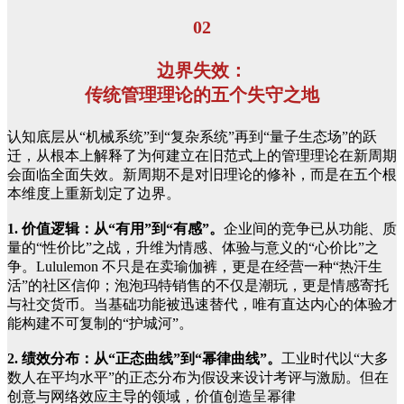
02
边界失效：
传统管理理论的五个失守之地
认知底层从“机械系统”到“复杂系统”再到“量子生态场”的跃
迁，从根本上解释了为何建立在旧范式上的管理理论在新周期
会面临全面失效。新周期不是对旧理论的修补，而是在五个根
本维度上重新划定了边界。
1. 价值逻辑：从“有用”到“有感”。
企业间的竞争已从功能、质
量的“性价比”之战，升维为情感、体验与意义的“心价比”之
争。Lululemon 不只是在卖瑜伽裤，更是在经营一种“热汗生
活”的社区信仰；泡泡玛特销售的不仅是潮玩，更是情感寄托
与社交货币。当基础功能被迅速替代，唯有直达内心的体验才
能构建不可复制的“护城河”。
2. 绩效分布：从“正态曲线”到“幂律曲线”。
工业时代以“大多
数人在平均水平”的正态分布为假设来设计考评与激励。但在
创意与网络效应主导的领域，价值创造呈幂律