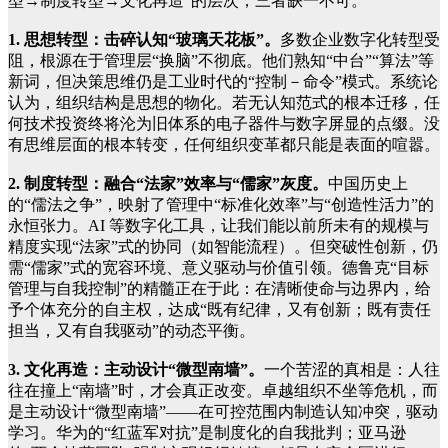
型→制度转型→文化再造”的层次，三者缺一不可。
1. 思想转型：击碎认知“玻璃天花板”。
多数企业数字化转型受
阻，根源在于管理层“换脑”不彻底。他们熟知“中台”“算法”等
新词，但决策思维仍是工业时代的“控制－命令”模式。系统论
认为，组织结构是思想的物化。若无认知范式的根本迁移，任
何技术投资终将沦为旧体系的电子器件与数字屏显的点缀。没
有思维层面的根本转变，任何组织变革都只能是表面的喧嚣。
2. 制度转型：融合“法家”效率与“儒家”灰度。
中国历史上
的“儒法之争”，映射了管理中“标准化效率”与“创造性活力”的
永恒张力。AI 等数字化工具，让我们能以前所未有的规模与
精度实现“法家”式的协同（如智能流程）。但突破性创新，仍
需“儒家”式的宽容环境、意义驱动与价值引领。德鲁克“目标
管理与自我控制”的精髓正在于此：在清晰使命与边界内，给
予个体充分的自主权，达成“既有纪律，又有创新；既有责任
担当，又有自我驱动”的动态平衡。
3. 文化再造：主动设计“微型南墙”。
一个苦涩的真相是：人往
往在撞上“南墙”时，才会真正改变。卓越组织不坐等危机，而
是主动设计“微型南墙”——在可控范围内制造认知冲突，驱动
学习。华为的“红蓝军对抗”是制度化的自我批判；亚马逊