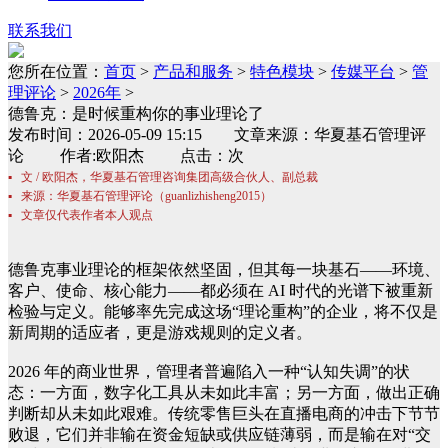
联系我们
您所在位置：
首页
>
产品和服务
>
特色模块
>
传媒平台
>
管
理评论
>
2026年
>
德鲁克：是时候重构你的事业理论了
发布时间：2026-05-09 15:15 文章来源：华夏基石管理评
论 作者:欧阳杰 点击：次
▪ 文 / 欧阳杰，华夏基石管理咨询集团高级合伙人、副总裁
▪ 来源：华夏基石管理评论（guanlizhisheng2015）
▪ 文章仅代表作者本人观点
德鲁克事业理论的框架依然坚固，但其每一块基石——环境、
客户、使命、核心能力——都必须在 AI 时代的光谱下被重新
检验与定义。能够率先完成这场“理论重构”的企业，将不仅是
新周期的适应者，更是游戏规则的定义者。
2026 年的商业世界，管理者普遍陷入一种“认知失调”的状
态：一方面，数字化工具从未如此丰富；另一方面，做出正确
判断却从未如此艰难。传统零售巨头在直播电商的冲击下节节
败退，它们并非输在资金短缺或供应链薄弱，而是输在对“交