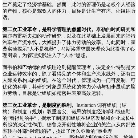
生产奠定了经济学基础。然而，此时的管理仍是老板个人经验
的产物，核心是驾驭人的体力，目标是让生产有序、让组织听
话。
第二次工业革命，是科学管理的鼎盛时代。
泰勒的时间研究和
吉尔布雷斯夫妇的动作研究，以及在此基础上发展而来的福特
汽车生产流水线，大幅提升了体力劳动的效率。与此同时，霍
桑实验揭示“人不是机器”，马斯洛需求层次理论为此提供了心
理图谱，为管理实践注入了“人本”思想。
而韦伯和巴纳德的组织理论则提醒管理者，决定企业特别是大
企业运转效率的，除了看得见的个体和生产流水线外，还有由
人际关系构成的组织。在这个时代，管理成为一门可复制、可
优化的科学，其研究对象是系统化的体力劳动与初步显现的脑
力劳动，目标是让组织如精密钟表般高效运转。
第三次工业革命，是制度的胜利。
Institution 词有组织（结
构）和制度（规划）双重含义。诺思的制度经济学和钱德勒
的“看得见的手”，揭示了制度和组织在经济发展和企业成长中
所起的决定性作用。德鲁克开创性地将企业的关注点从内部效
率转向外部“创造顾客”，提出了历久弥新的“事业理
论”（Theory of the Business）。野中郁次郎的知识创新、埃德