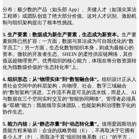
分布：极少数的产品（如头部 App）、关键人才（如顶尖算法
工程师）或团队创造了绝大部分价值。这对人才识别、激励机
制与组织架构提出了根本性挑战。
3. 生产要素：数据成为新生产要素，生态成为新资本。
生产要
素矩阵已然扩容：一方面，数据与算法成为可自我优化的“数
字员工”；另一方面，生态化数智组织本身，则成为最核心的
资本。微软的开发者生态、SHEIN 的柔性供应链网络，其价
值远超物理资产。优秀组织的核心能力，体现在将分散资源转
化为指数级价值的“生态转化率”上。
4. 组织形态：从“物理实体”到“数智融合体”。
组织设计正从人
类社会空间中的科层架构，向物理、社会、数字三域融合
的“数智架构”演进。工作流不再是可见的流水线，而是人、AI
与数据在三个空间实时交互的“智能协同网络”。管理者必须具
备“双栖”能力：既能领导实体团队，也能架构和治理数字化的
协作生态。
5. 能力内核：从“静态存量”到“动态转化量”。
借用爱因斯坦的
质能方程来喻示：企业的战略势能（E），不再取决于它拥有
多少人才（P），而取决于其“组织转换系数（C）”的平方，