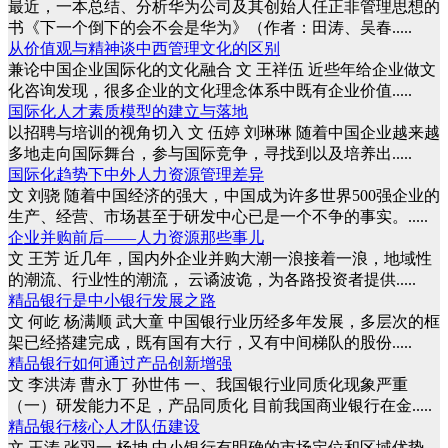
最近，一本总结、分析华为公司及其创始人任正非管理思想的
书《下一个倒下的会不会是华为》（作者：田涛、吴春.....
从价值观与精神谈中西管理文化的区别
兼论中国企业国际化的文化融合 文 王祥伍 近些年给企业做文
化咨询发现，很多企业的文化理念体系中既有企业价值.....
国际化人才素质模型的建立与落地
以招聘与培训的视角切入 文 伍婷 刘琳琳 随着中国企业越来越
多地走向国际舞台，参与国际竞争，寻找到以及培养出.....
国际化趋势下中外人力资源管理差异
文 刘骁 随着中国经济的强大，中国成为许多世界500强企业的
生产、经营、市场甚至于研发中心已是一个不争的事实。.....
企业并购前后——人力资源那些事儿
文 王芳 近几年，国内外企业并购大潮一浪接着一浪，地域性
的潮流、行业性的潮流， 云谲波诡，为各路投资者提供.....
精品银行是中小银行发展之路
文 何屹 杨满顺 武大童 中国银行业历经多年发展，多层次的框
架已经搭建完成，既有国有大行，又有中间梯队的股份.....
精品银行如何通过产品创新增强
文 李洪涛 曹永丁 孙世伟 一、我国银行业同质化现象严重
（一）研发能力不足，产品同质化 目前我国商业银行在金.....
精品银行核心人才队伍建设
文 王涛 张羽一 杨坤 中小银行有明确的市场定位和区域优势，