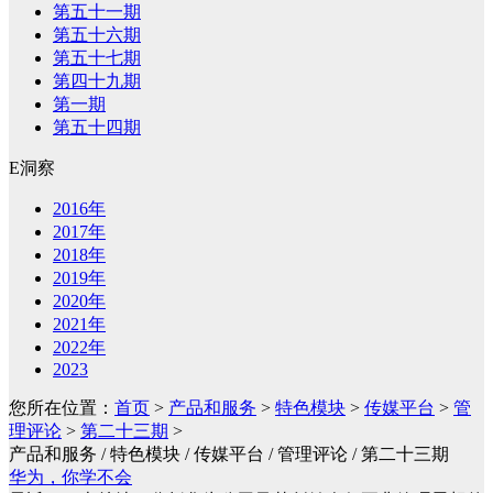
第五十一期
第五十六期
第五十七期
第四十九期
第一期
第五十四期
E洞察
2016年
2017年
2018年
2019年
2020年
2021年
2022年
2023
您所在位置：
首页
>
产品和服务
>
特色模块
>
传媒平台
>
管
理评论
>
第二十三期
>
产品和服务 / 特色模块 / 传媒平台 / 管理评论 / 第二十三期
华为，你学不会