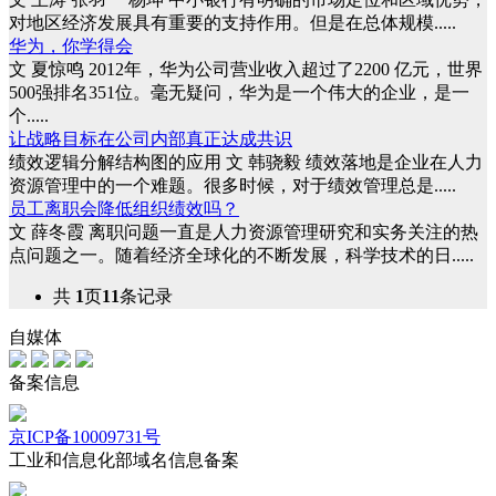
对地区经济发展具有重要的支持作用。但是在总体规模.....
华为，你学得会
文 夏惊鸣 2012年，华为公司营业收入超过了2200 亿元，世界
500强排名351位。毫无疑问，华为是一个伟大的企业，是一
个.....
让战略目标在公司内部真正达成共识
绩效逻辑分解结构图的应用 文 韩骁毅 绩效落地是企业在人力
资源管理中的一个难题。很多时候，对于绩效管理总是.....
员工离职会降低组织绩效吗？
文 薛冬霞 离职问题一直是人力资源管理研究和实务关注的热
点问题之一。随着经济全球化的不断发展，科学技术的日.....
共
1
页
11
条记录
自媒体
备案信息
京ICP备10009731号
工业和信息化部域名信息备案