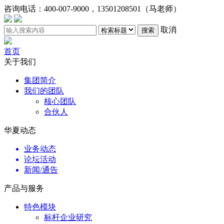
咨询电话：
400-007-9000，13501208501（马老师）
取消
搜索
首页
关于我们
集团简介
我们的团队
核心团队
合伙人
华夏动态
业务动态
论坛活动
新闻/通告
产品与服务
特色模块
标杆企业研究