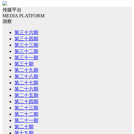
传媒平台
MEDIA PLATFORM
洞察
第三十六期
第三十四期
第三十三期
第三十二期
第三十一期
第三十期
第二十九期
第二十八期
第二十七期
第二十六期
第二十五期
第二十四期
第二十三期
第二十二期
第二十一期
第二十期
第十九期