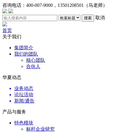
咨询电话：
400-007-9000，13501208501（马老师）
取消
搜索
首页
关于我们
集团简介
我们的团队
核心团队
合伙人
华夏动态
业务动态
论坛活动
新闻/通告
产品与服务
特色模块
标杆企业研究