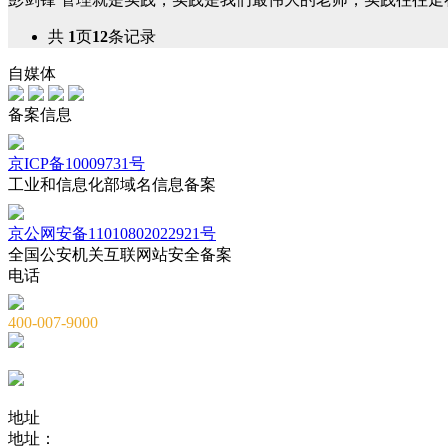
共
1
页
12
条记录
自媒体
备案信息
京ICP备10009731号
工业和信息化部域名信息备案
京公网安备11010802022921号
全国公安机关互联网站安全备案
电话
400-007-9000
010-82659965
010-82873036
地址
地址：
北京市海淀区海淀大街8号中钢国际广场A座6层