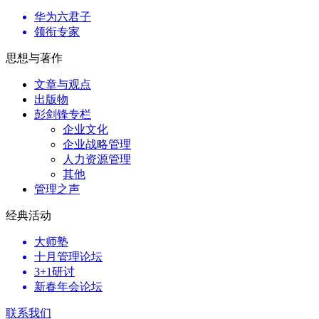
华为六君子
领衔专家
思想与著作
文章与观点
出版物
彭剑锋专栏
企业文化
企业战略管理
人力资源管理
其他
管理之声
经典活动
大师塾
十月管理论坛
3+1研讨
新春年会论坛
联系我们