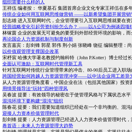
组织需要什么样的人
王祥伍 编者按： 华夏基石 集团首席企业文化专家王祥伍在多年
传统企业如何用互联网思维做营销 ——以新希望集团开展营销
彭志雄 进入互联网时代，企业管理要引入互联网思维就要在资源
经营战略变化引起劳资纠纷怎么办？ ——以A公司为例谈四项
林镓茵 企业的发展无可避免的要受到外部经营环境的影响，而企
再论国企人力资源机制与制度创新
发言嘉宾：彭剑锋 郭星 郭伟 荆小娟 张晓峰 饶征 编辑整理：尚艳
以价值观管理支撑国企改革
宋杼宸 哈佛大学著名教授约翰科特（John P.Kotter）博士
全面认可激励：互联网时代管理新工具
针对互联网对传统行业管理带来的冲击、80-90后员工进入职场的新
跨国经营如何跨越人力资源管理冲突——以中法企业用工差异
从人力资源管理角度看，中国企业在法（包括其他国家）投资面临
用情景领导法“玩转”四种管理风
吴春波 提要：有效领导的秘密在于使管理风格与下属状态水平（
混沌环境下要构建“混沌”组织
陈春花 提要：我们需要知道组织已经处在一个非均衡的、混沌的
迎接人力资本价值管理时代
彭剑锋 提要：人力资源管理已经进入人力资本价值管理时代，激
卷首语：未来人力资源管理大趋势
彭剑锋 管理就是实践，实践是我们最伟大的老师，实践往往走在