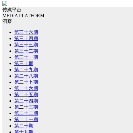
传媒平台
MEDIA PLATFORM
洞察
第三十六期
第三十四期
第三十三期
第三十二期
第三十一期
第三十期
第二十九期
第二十八期
第二十七期
第二十六期
第二十五期
第二十四期
第二十三期
第二十二期
第二十一期
第二十期
第十九期