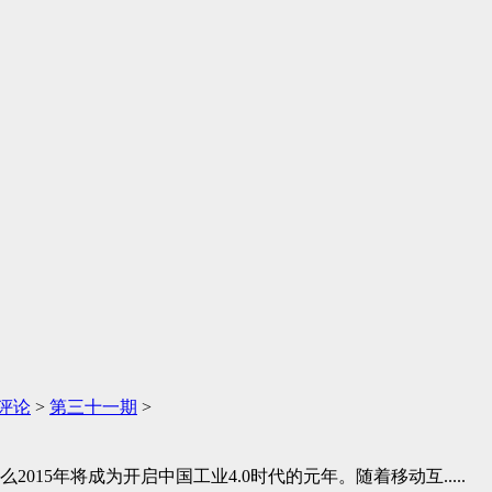
评论
>
第三十一期
>
015年将成为开启中国工业4.0时代的元年。随着移动互.....