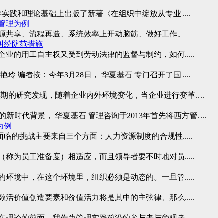
实践和理论基础上出版了新著《在组织中绽放从专业.....
管理为例
共享、流程再造、系统效率上开动脑筋、做好工作。.....
纠纷防范措施
业的用工自主权又受到劳动法律的监督与制约，如何.....
玲 编者按：今年3月28日， 华夏基石 专门召开了国.....
经过长期的研究发现，随着企业内外环境变化，当企业进行变革.....
时代背景， 华夏基石 管理咨询于2013年首先将西方管.....
为例
的挑战主要来自三个方面：人力资源制度的合规性.....
称为员工准备度）相适应，而且领导者要不时地对员.....
环境中，在这个环境里，组织必须是动态的。一旦管.....
活价值创造要素和价值活力将是其中的主弦律。那么.....
理论的前面。我作为管理实践前沿的参与者与旁观者.....