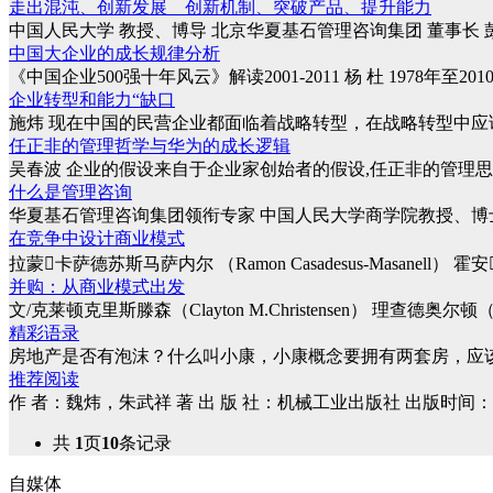
走出混沌、创新发展 创新机制、突破产品、提升能力
中国人民大学 教授、博导 北京华夏基石管理咨询集团 董事长 彭剑
中国大企业的成长规律分析
《中国企业500强十年风云》解读2001-2011 杨 杜 1978年至2
企业转型和能力“缺口
施炜 现在中国的民营企业都面临着战略转型，在战略转型中应该注
任正非的管理哲学与华为的成长逻辑
吴春波 企业的假设来自于企业家创始者的假设,任正非的管理思想
什么是管理咨询
华夏基石管理咨询集团领衔专家 中国人民大学商学院教授、博士师
在竞争中设计商业模式
拉蒙卡萨德苏斯马萨内尔 （Ramon Casadesus-Masanell） 霍
并购：从商业模式出发
文/克莱顿克里斯滕森（Clayton M.Christensen） 理查德奥尔顿（Ric
精彩语录
房地产是否有泡沫？什么叫小康，小康概念要拥有两套房，应该鼓
推荐阅读
作 者：魏炜，朱武祥 著 出 版 社：机械工业出版社 出版时间：20
共
1
页
10
条记录
自媒体