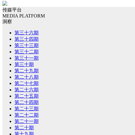
传媒平台
MEDIA PLATFORM
洞察
第三十六期
第三十四期
第三十三期
第三十二期
第三十一期
第三十期
第二十九期
第二十八期
第二十七期
第二十六期
第二十五期
第二十四期
第二十三期
第二十二期
第二十一期
第二十期
第十九期