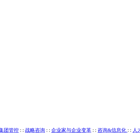
集团管控
: :
战略咨询
: :
企业家与企业变革
: :
咨询&信息化
: :
人