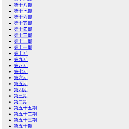
第十八期
第十七期
第十六期
第十五期
第十四期
第十三期
第十二期
第十一期
第十期
第九期
第八期
第七期
第六期
第五期
第四期
第三期
第二期
第五十五期
第五十二期
第五十三期
第五十期