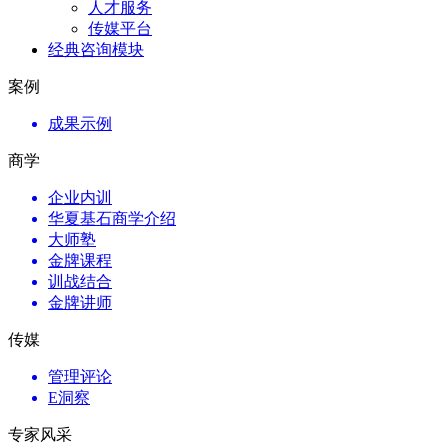
人才服务
传媒平台
经典咨询模块
案例
成果示例
商学
企业内训
华夏基石商学介绍
大师塾
金牌课程
训战结合
金牌讲师
传媒
管理评论
E洞察
专家风采