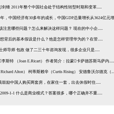
锋 2011年整个中国社会处于结构性转型时期和变革.....
010年，中国经济有30多年的成长，中国GDP总量增长从3624亿元增长.
意哪些问题？怎么来解决这样问题？ 现在的中小企.....
背后的基本假设是什么？他是怎样管理华为的？在管.....
导师 包政 做了二三十年咨询发现，很多企业只是.....
安李斯特 （Joan E.Ricart） 作者简介：拉蒙卡萨德苏斯马萨内....
hard Alton） 柯蒂斯赖辛（Curtis Rising） 安德鲁沃尔德克（...
励中国人购买两套房，在家住一套，出去休假时住.....
09-1-1 什么是商业模式？答案很多，哪个正确并不重.....