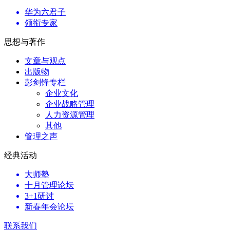
华为六君子
领衔专家
思想与著作
文章与观点
出版物
彭剑锋专栏
企业文化
企业战略管理
人力资源管理
其他
管理之声
经典活动
大师塾
十月管理论坛
3+1研讨
新春年会论坛
联系我们