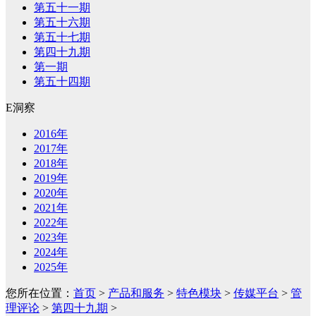
第五十一期
第五十六期
第五十七期
第四十九期
第一期
第五十四期
E洞察
2016年
2017年
2018年
2019年
2020年
2021年
2022年
2023年
2024年
2025年
您所在位置：
首页
>
产品和服务
>
特色模块
>
传媒平台
>
管
理评论
>
第四十九期
>