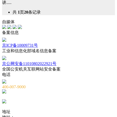
讲.....
共
1
页
20
条记录
自媒体
备案信息
京ICP备10009731号
工业和信息化部域名信息备案
京公网安备11010802022921号
全国公安机关互联网站安全备案
电话
400-007-9000
010-82659965
010-82873036
地址