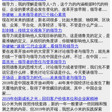
领导力，我的理解是领导人+力，这个力的内涵根据时代的特
征、企业的要求是会发生变化的。改革开放早期，领导者.....
孙健敏：未来领导者的三个核心素质
现在对未来的描述，新名词很多，比如大数据、物联网、区块
链、众筹、平台化、共享经济，等等。不管是什么产业.....
彭剑锋：传统文化视角下的领导力
领导力就是影响他人实现目标的能力。这是德鲁克的定义，是
最准确的定义。从组织的角度讲，你能够影响他人实现.....
孙健敏:“速描”三代企业家，看领导和领导力
要在改革开放40年的大背景下来讨论领导者与领导力，就先来
扫描一下领导与领导力在中国是什么样。不过，在中国，.....
苗兆光：领导者的责任与变革领导力
按照德鲁克的思维方式，讨论领导力或者管理时，我们先不要
说它是什么样，要先讨论它应该是什么。今天要谈领导.....
开场语：新领导力时代——未来领导者与领导力
2018年是中国改革开放40周年，40年来中国经济社会发生了翻
天覆地的变化，取得了举世瞩目的成就。其中，中国企业
家.....
2019年创新成长之光：回归客户价值本位和企业家精神
以小米为例 按照传统套路，新的一年一般要讲一些回顾和预
测之类的内容。但2019年的开端，我想从小米的实践探索