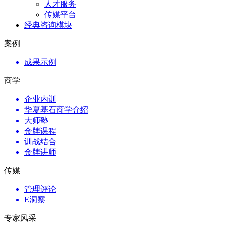
人才服务
传媒平台
经典咨询模块
案例
成果示例
商学
企业内训
华夏基石商学介绍
大师塾
金牌课程
训战结合
金牌讲师
传媒
管理评论
E洞察
专家风采