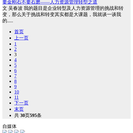
要金刚石不要石磨——人力资源管理转型之道
文 吴春波 我的题目是企业转型及人力资源管理的挑战和转
变，那么关于挑战和转变其实都是大课题，我就谈一谈我
的.....
首页
上一页
1
2
3
4
5
6
7
8
9
10
11
下一页
末页
共
30
页
595
条
自媒体