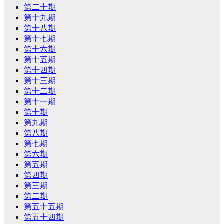
第二十期
第十九期
第十八期
第十七期
第十六期
第十五期
第十四期
第十三期
第十二期
第十一期
第十期
第九期
第八期
第七期
第六期
第五期
第四期
第三期
第二期
第五十五期
第五十四期