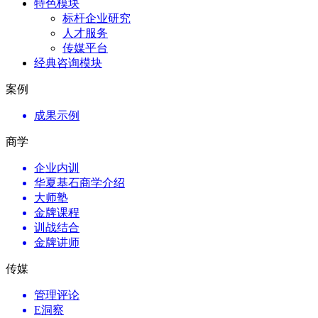
特色模块
标杆企业研究
人才服务
传媒平台
经典咨询模块
案例
成果示例
商学
企业内训
华夏基石商学介绍
大师塾
金牌课程
训战结合
金牌讲师
传媒
管理评论
E洞察