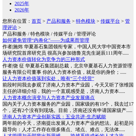
2025年
2026年
您所在位置：
首页
>
产品和服务
>
特色模块
>
传媒平台
>
管
理评论
>
产品和服务 / 特色模块 / 传媒平台 / 管理评论
如何避免管理“内卷化”——为成果而管理
作者|施炜 华夏基石集团领衔专家，中国人民大学中国资本市
场研究院首席研究员 很高兴参加德鲁克先生诞辰111周年.....
人力资本价值转化为竞争力的三种形式
作者|饶 征 华夏基石集团副总裁，北京华夏基石人力资源管理
服务有限公司董事 你的人力资本价值，就是你的身价；.....
让人力资本价值落到实处，唯有“三个经营”
前段时间我去参观了济南人力资本产业园，今天又听了张维国
主任的详细介绍，我的一个直观感受是，济南人力资本.....
人力资本概念演变与人力资本产业发展痛点
国内关于人力资本服务的产业园，国家级的有19个，我去过17
个，还有2个没有到现场。目前，济南还没有申请国家级产.....
济南人力资本产业创新实践：五业共进·生态赋能
两年前的今天，济南提出发展人力资本产业的想法。起初是问
题导向：人才工作存在很多痛点、堵点、难点，无法体.....
人才管理与干部辈出新思维——跨越系统成长的人才之坎