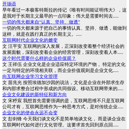
开场语
早年看过一本极客特斯拉的传记《唯有时间能证明伟大》，这
是我对于长期主义最早的一点印象：伟大是需要时间去.....
一切的伟大都来自“认真、坚持、做透”
一切的伟大都来源于把自己的事情认真、坚持、做透，能做到
这样，就是在践行真正的长期主义。.....
互联网时代企业文化的嬗变
文 汪平安 互联网的深入发展，正深刻改变着整个经济社会的
发展面貌，深刻改变着企业的经营管理，深刻改变着人本.....
这个时代需要什么样的企业价值观？
文 王祥伍 企业文化是企业适应特定环境的产物， 特定的文化
一定与特定的环境相关联，而企业价值观则是企业文化.....
向互联网企业学习文化管理
文 苗兆光 按照埃德加沙因的说法，文化是企业在外部求生存
和内部求整合过程中形成的共同假设。移动互联网带来的.....
企业文化建设的新特征和新方向
文 宋杼宸 我想首先需要强调的是，互联网思维不只是互联网
公司才有，互联网思维作为一种思考方式，是对传统企业.....
企业文化的使命永远不会变
文 彭剑锋 今天我们谈文化不是简单地谈文化， 而是谈企业在
互联网时代如何进行文化管理。这要求首先回到原点回.....