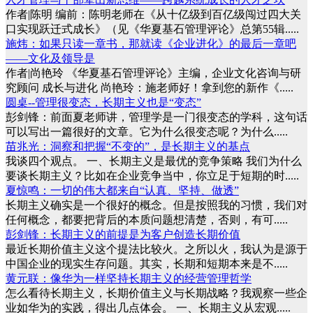
作者|陈明 编前：陈明老师在《从十亿级到百亿级闯过四大关
口实现跃迁式成长》（见《华夏基石管理评论》总第55辑.....
施炜：如果只读一章书，那就读《企业进化》的最后一章吧
——文化及领导是
作者|尚艳玲 《华夏基石管理评论》主编，企业文化咨询与研
究顾问 成长与进化 尚艳玲：施老师好！拿到您的新作《.....
圆桌--管理很变态，长期主义也是“变态”
彭剑锋：前面夏老师讲，管理学是一门很变态的学科，这句话
可以写出一篇很好的文章。它为什么很变态呢？为什么.....
苗兆光：洞察和把握“不变的”，是长期主义的基点
我谈四个观点。 一、长期主义是最优的竞争策略 我们为什么
要谈长期主义？比如在企业竞争当中，你立足于短期的时.....
夏惊鸣：一切的伟大都来自“认真、坚持、做透”
长期主义确实是一个很好的概念。但是按照我的习惯，我们对
任何概念，都要把背后的本质问题想清楚，否则，有可.....
彭剑锋：长期主义的前提是为客户创造长期价值
最近长期价值主义这个提法比较火。之所以火，我认为是源于
中国企业的现实生存问题。其实，长期和短期本来是不.....
黄元联：像华为一样坚持长期主义的经营管理哲学
怎么看待长期主义，长期价值主义与长期战略？我观察一些企
业如华为的实践，得出几点体会。 一、长期主义从宏观.....