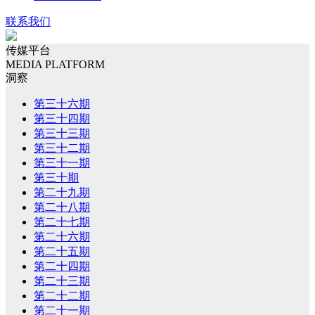
联系我们
传媒平台
MEDIA PLATFORM
洞察
第三十六期
第三十四期
第三十三期
第三十二期
第三十一期
第三十期
第二十九期
第二十八期
第二十七期
第二十六期
第二十五期
第二十四期
第二十三期
第二十二期
第二十一期