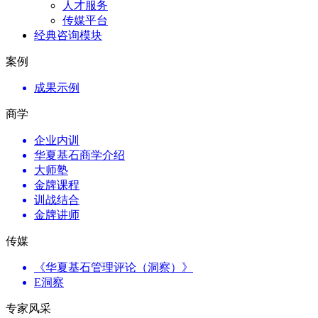
人才服务
传媒平台
经典咨询模块
案例
成果示例
商学
企业内训
华夏基石商学介绍
大师塾
金牌课程
训战结合
金牌讲师
传媒
《华夏基石管理评论（洞察）》
E洞察
专家风采