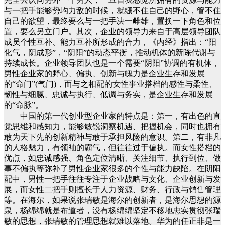
与一把手能够势均力敌的时候，就绷不住自己的野心，管不住
自己的欲望，最终要么与一把手决一雌雄，置换一下角色和位
置，要么另立门户。其次，企业的领导力来自于高层领导团队
成员个性互补、能力互补所形成的合力，《内经》指出：“阳
化气，阴成形”，“阴阳”的动态平衡，推动机体的新陈代谢与
持续成长。企业领导团队也是一个需要“阴阳”协调的有机体，
男性企业家的野心、偏执、创新与魄力是企业生存和发展
的“命门”(气门)，而与之相配的女性事业搭档的感性与柔性、
韧性与细腻、忠诚与执行、低调与务实，是企业生存和发展
的“命脉”。
中国的第一代创业型企业家的特点是：第一，有出色的直
觉思维和感知力，能够敏锐洞察机遇、把握机会，同时也拥有
敢为天下先的创新精神与敢于承担风险的意识。第二，有非凡
的人格魅力，有领袖的霸气，但往往过于偏执。而女性搭档的
优点，如忠诚感强、角色定位清晰、关注细节、执行到位、做
事不偏执等弥补了男性企业家很多的个性与能力缺陷。在阴阳
配中，男性一把手往往专注于企业战略与文化、企业创新与发
展，而女性二把手则擅长于人力资源、财务、行政与销售管理
等。在海尔，如果说张瑞敏是海尔的创新者，是海尔思想的源
泉，杨绵绵就是布道者，没有杨绵绵坚定不移地忠实贯彻张瑞
敏的思想，张瑞敏的管理思想就难以落地。华为的任正非是一