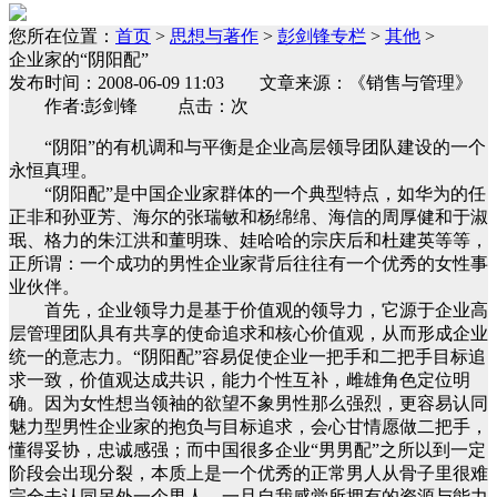
您所在位置：
首页
>
思想与著作
>
彭剑锋专栏
>
其他
>
企业家的“阴阳配”
发布时间：2008-06-09 11:03 文章来源：《销售与管理》
作者:彭剑锋 点击：次
“阴阳”的有机调和与平衡是企业高层领导团队建设的一个
永恒真理。
“阴阳配”是中国企业家群体的一个典型特点，如华为的任
正非和孙亚芳、海尔的张瑞敏和杨绵绵、海信的周厚健和于淑
珉、格力的朱江洪和董明珠、娃哈哈的宗庆后和杜建英等等，
正所谓：一个成功的男性企业家背后往往有一个优秀的女性事
业伙伴。
首先，企业领导力是基于价值观的领导力，它源于企业高
层管理团队具有共享的使命追求和核心价值观，从而形成企业
统一的意志力。“阴阳配”容易促使企业一把手和二把手目标追
求一致，价值观达成共识，能力个性互补，雌雄角色定位明
确。因为女性想当领袖的欲望不象男性那么强烈，更容易认同
魅力型男性企业家的抱负与目标追求，会心甘情愿做二把手，
懂得妥协，忠诚感强；而中国很多企业“男男配”之所以到一定
阶段会出现分裂，本质上是一个优秀的正常男人从骨子里很难
完全去认同另外一个男人，一旦自我感觉所拥有的资源与能力