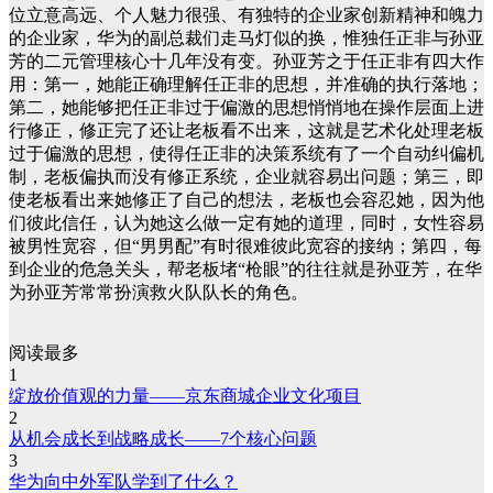
位立意高远、个人魅力很强、有独特的企业家创新精神和魄力
的企业家，华为的副总裁们走马灯似的换，惟独任正非与孙亚
芳的二元管理核心十几年没有变。孙亚芳之于任正非有四大作
用：第一，她能正确理解任正非的思想，并准确的执行落地；
第二，她能够把任正非过于偏激的思想悄悄地在操作层面上进
行修正，修正完了还让老板看不出来，这就是艺术化处理老板
过于偏激的思想，使得任正非的决策系统有了一个自动纠偏机
制，老板偏执而没有修正系统，企业就容易出问题；第三，即
使老板看出来她修正了自己的想法，老板也会容忍她，因为他
们彼此信任，认为她这么做一定有她的道理，同时，女性容易
被男性宽容，但“男男配”有时很难彼此宽容的接纳；第四，每
到企业的危急关头，帮老板堵“枪眼”的往往就是孙亚芳，在华
为孙亚芳常常扮演救火队队长的角色。
阅读最多
1
绽放价值观的力量——京东商城企业文化项目
2
从机会成长到战略成长——7个核心问题
3
华为向中外军队学到了什么？