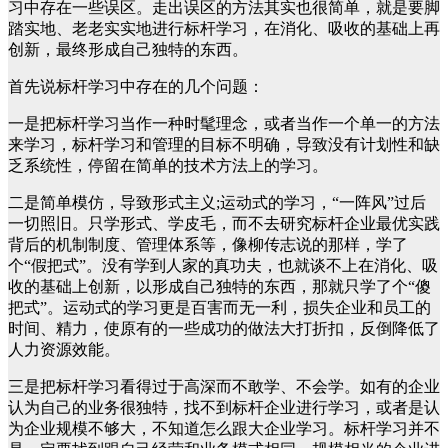
习中存在一些误区。走出误区的方法其实也很简单，就是要脚
踏实地、老老实实地进行标杆学习，在消化、吸收的基础上再
创新，最终形成自己独特的东西。
首先说标杆学习中存在的几个问题：
一是把标杆学习当作一种时髦理念，或者当作一个单一的方法
来学习，标杆学习和管理的目标不明确，导致没有计划性和缺
乏系统性，停留在简单的技术方法上的学习。
二是简单模仿，导致形式主义;运动式的学习，“一阵风”过后
一切照旧。只学形式、学皮毛，而不去研究标杆企业最优实践
背后的机制制度、管理体系等，像柳传志说的那样，学了
个“假把式”。没有学到人家的真功夫，也就谈不上在消化、吸
收的基础上创新，以形成自己独特的东西，那就只学了个“傻
把式”。运动式的学习更是百害而无一利，损失企业和员工的
时间、精力，使原有的一些成功的做法大打折扣，反倒降低了
人力资源效能。
三是把标杆学习看得过于高深而不敢学、不会学。如有的企业
认为自己的业务很独特，找不到标杆企业进行学习，或者是认
为企业规模不够大，不知道怎么跟大企业学习。标杆学习并不