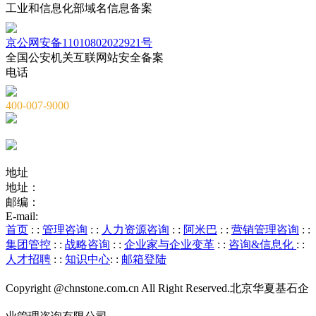
工业和信息化部域名信息备案
京公网安备11010802022921号
全国公安机关互联网站安全备案
电话
400-007-9000
010-82659965
010-82873036
地址
地址：
北京市海淀区海淀大街8号中钢国际广场A座6层
邮编：
100081
E-mail:
service@chnstone.com.cn
首页
: :
管理咨询
: :
人力资源咨询
: :
阿米巴
: :
营销管理咨询
: :
集团管控
: :
战略咨询
: :
企业家与企业变革
: :
咨询&信息化
: :
人才招聘
: :
知识中心
: :
邮箱登陆
Copyright @chnstone.com.cn All Right Reserved.北京华夏基石企