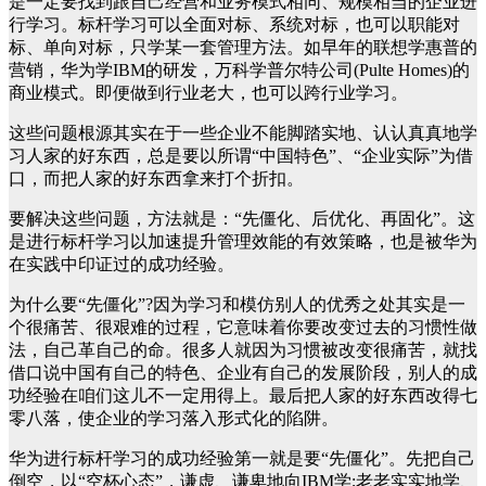
是一定要找到跟自己经营和业务模式相同、规模相当的企业进
行学习。标杆学习可以全面对标、系统对标，也可以职能对
标、单向对标，只学某一套管理方法。如早年的联想学惠普的
营销，华为学IBM的研发，万科学普尔特公司(Pulte Homes)的
商业模式。即便做到行业老大，也可以跨行业学习。
这些问题根源其实在于一些企业不能脚踏实地、认认真真地学
习人家的好东西，总是要以所谓“中国特色”、“企业实际”为借
口，而把人家的好东西拿来打个折扣。
要解决这些问题，方法就是：“先僵化、后优化、再固化”。这
是进行标杆学习以加速提升管理效能的有效策略，也是被华为
在实践中印证过的成功经验。
为什么要“先僵化”?因为学习和模仿别人的优秀之处其实是一
个很痛苦、很艰难的过程，它意味着你要改变过去的习惯性做
法，自己革自己的命。很多人就因为习惯被改变很痛苦，就找
借口说中国有自己的特色、企业有自己的发展阶段，别人的成
功经验在咱们这儿不一定用得上。最后把人家的好东西改得七
零八落，使企业的学习落入形式化的陷阱。
华为进行标杆学习的成功经验第一就是要“先僵化”。先把自己
倒空，以“空杯心态”，谦虚、谦卑地向IBM学;老老实实地学、