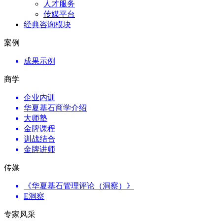
人才服务
传媒平台
经典咨询模块
案例
成果示例
商学
企业内训
华夏基石商学介绍
大师塾
金牌课程
训战结合
金牌讲师
传媒
《华夏基石管理评论（洞察）》
E洞察
专家风采