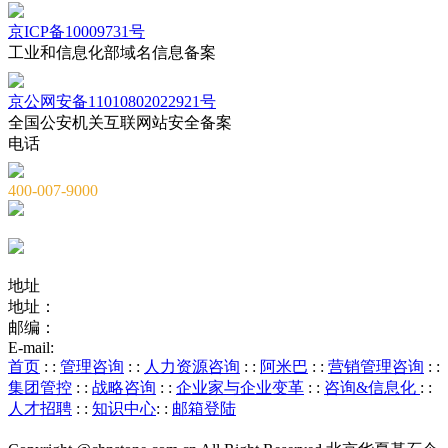
京ICP备10009731号
工业和信息化部域名信息备案
京公网安备11010802022921号
全国公安机关互联网站安全备案
电话
400-007-9000
010-82659965
010-82873036
地址
地址：
北京市海淀区海淀大街8号中钢国际广场A座6层
邮编：
100081
E-mail:
service@chnstone.com.cn
首页
: :
管理咨询
: :
人力资源咨询
: :
阿米巴
: :
营销管理咨询
: :
集团管控
: :
战略咨询
: :
企业家与企业变革
: :
咨询&信息化
: :
人才招聘
: :
知识中心
: :
邮箱登陆