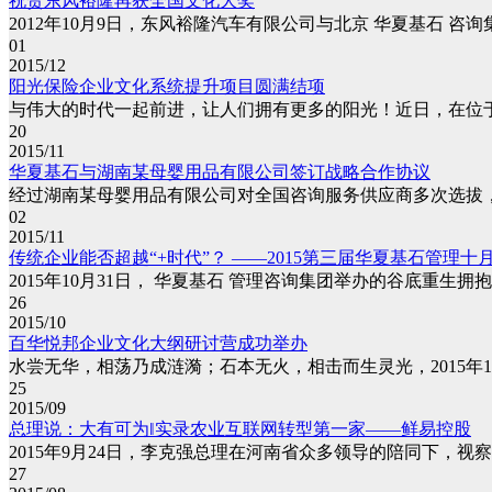
祝贺东风裕隆再获全国文化大奖
2012年10月9日，东风裕隆汽车有限公司与北京 华夏基石 咨询
01
2015/12
阳光保险企业文化系统提升项目圆满结项
与伟大的时代一起前进，让人们拥有更多的阳光！近日，在位于昆
20
2015/11
华夏基石与湖南某母婴用品有限公司签订战略合作协议
经过湖南某母婴用品有限公司对全国咨询服务供应商多次选拔， 华夏
02
2015/11
传统企业能否超越“+时代”？ ——2015第三届华夏基石管理十
2015年10月31日， 华夏基石 管理咨询集团举办的谷底重生拥
26
2015/10
百华悦邦企业文化大纲研讨营成功举办
水尝无华，相荡乃成涟漪；石本无火，相击而生灵光，2015年10
25
2015/09
总理说：大有可为‖实录农业互联网转型第一家——鲜易控股
2015年9月24日，李克强总理在河南省众多领导的陪同下，视察
27