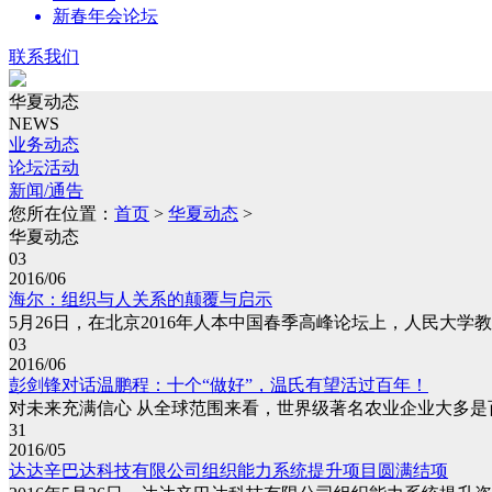
新春年会论坛
联系我们
华夏动态
NEWS
业务动态
论坛活动
新闻/通告
您所在位置：
首页
>
华夏动态
>
华夏动态
03
2016/06
海尔：组织与人关系的颠覆与启示
5月26日，在北京2016年人本中国春季高峰论坛上，人民大学教授
03
2016/06
彭剑锋对话温鹏程：十个“做好”，温氏有望活过百年！
对未来充满信心 从全球范围来看，世界级著名农业企业大多是百
31
2016/05
达达辛巴达科技有限公司组织能力系统提升项目圆满结项