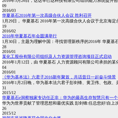
2016年5月26日，达达辛巴达科技有限公司组织能力系统提升咨
09
2016/03
华夏基石2016年第一次高级合伙人会议 胜利召开
1月29日， 华夏基石 2016年第一次高级合伙人会议于北京海淀
19
2016/02
2016年华夏基石年会圆满举行
1月30日，主题为理解中国：寻找管理新秩序的2016年 华夏基石
28
2016/01
某化工股份有限公司组织及人力资源管理咨询项目正式启动
2016年1月12日，由 华夏基石 人力资源顾问有限公司承担的某
04
2016/01
《华为基本法》六君子2016新年聚首，共话昔日一起奋斗情景
2016年1月2日晚，华为基本法六君子彭剑锋、黄卫伟、包政、
31
2015/12
华夏基石e洞察独家专访任正非：华为的最高生存智慧只有一个
华为为世界贡献了管理思想和最优实践 彭剑锋:任总您好!自上次
26
2015/12