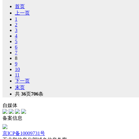
首页
上一页
1
2
3
4
5
6
7
8
9
10
11
下一页
末页
共
36
页
706
条
自媒体
备案信息
京ICP备10009731号