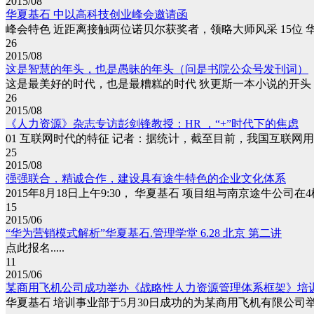
2015/08
华夏基石 中以高科技创业峰会邀请函
峰会特色 近距离接触两位诺贝尔获奖者，领略大师风采 15位 华
26
2015/08
这是智慧的年头，也是愚昧的年头（问是书院公众号发刊词）
这是最美好的时代，也是最糟糕的时代 狄更斯一本小说的开头，
26
2015/08
《人力资源》杂志专访彭剑锋教授：HR ，“+”时代下的焦虑
01 互联网时代的特征 记者：据统计，截至目前，我国互联网用户规模
25
2015/08
强强联合，精诚合作，建设具有途牛特色的企业文化体系
2015年8月18日上午9:30， 华夏基石 项目组与南京途牛公司
15
2015/06
“华为营销模式解析”华夏基石.管理学堂 6.28 北京 第二讲
点此报名.....
11
2015/06
某商用飞机公司成功举办《战略性人力资源管理体系框架》培
华夏基石 培训事业部于5月30日成功的为某商用飞机有限公司举