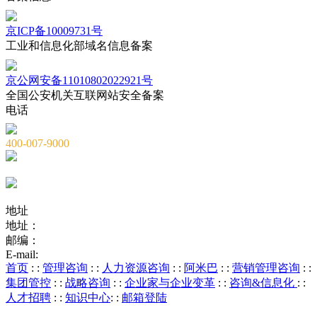
京ICP备10009731号
工业和信息化部域名信息备案
京公网安备11010802022921号
全国公安机关互联网站安全备案
电话
400-007-9000
010-82659965
010-82873036
地址
地址：
北京市海淀区海淀大街8号中钢国际广场A座6层
邮编：
100081
E-mail:
service@chnstone.com.cn
首页
: :
管理咨询
: :
人力资源咨询
: :
阿米巴
: :
营销管理咨询
: :
集团管控
: :
战略咨询
: :
企业家与企业变革
: :
咨询&信息化
: :
人才招聘
: :
知识中心
: :
邮箱登陆