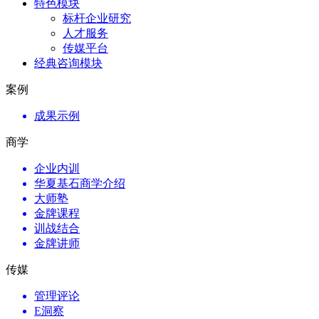
特色模块
标杆企业研究
人才服务
传媒平台
经典咨询模块
案例
成果示例
商学
企业内训
华夏基石商学介绍
大师塾
金牌课程
训战结合
金牌讲师
传媒
管理评论
E洞察