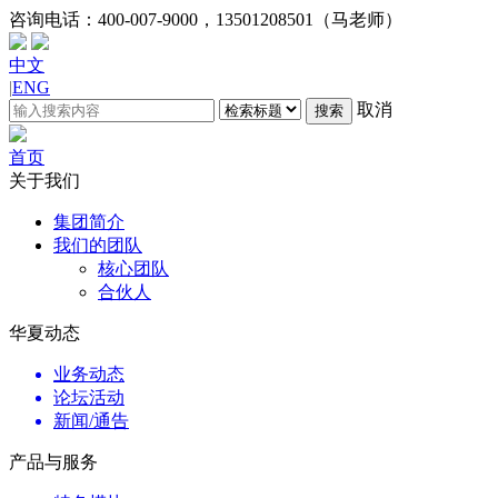
咨询电话：
400-007-9000，13501208501（马老师）
中文
|
ENG
取消
搜索
首页
关于我们
集团简介
我们的团队
核心团队
合伙人
华夏动态
业务动态
论坛活动
新闻/通告
产品与服务