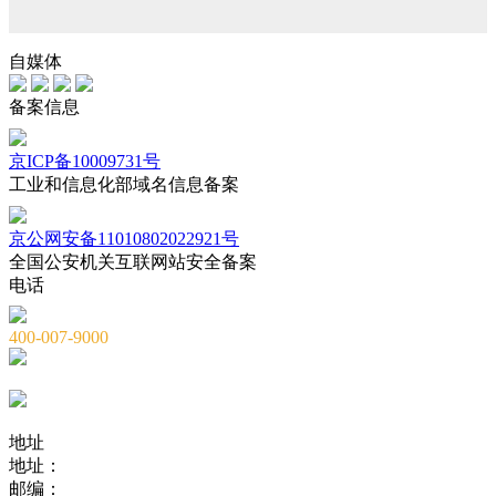
自媒体
备案信息
京ICP备10009731号
工业和信息化部域名信息备案
京公网安备11010802022921号
全国公安机关互联网站安全备案
电话
400-007-9000
010-82659965
010-82873036
地址
地址：
北京市海淀区海淀大街8号中钢国际广场A座6层
邮编：
100081