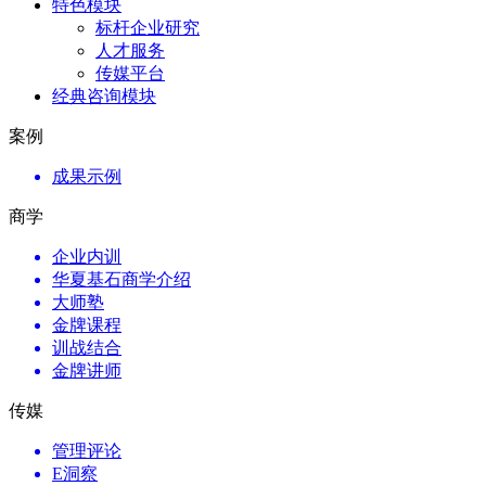
特色模块
标杆企业研究
人才服务
传媒平台
经典咨询模块
案例
成果示例
商学
企业内训
华夏基石商学介绍
大师塾
金牌课程
训战结合
金牌讲师
传媒
管理评论
E洞察