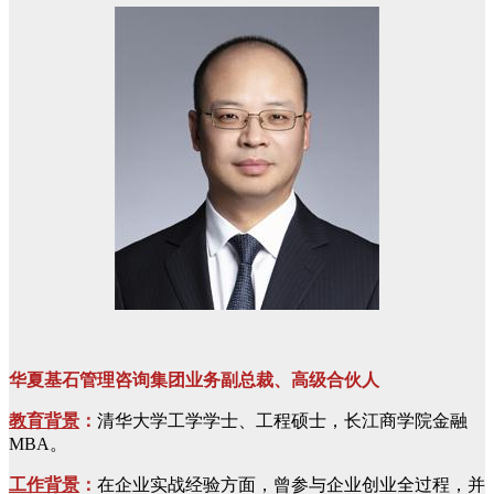
华夏基石管理咨询集团业务副总裁、高级合伙人
教育背景
：
清华大学工学学士、工程硕士，长江商学院金融
MBA。
工作背景
：
在企业实战经验方面，曾参与企业创业全过程，并