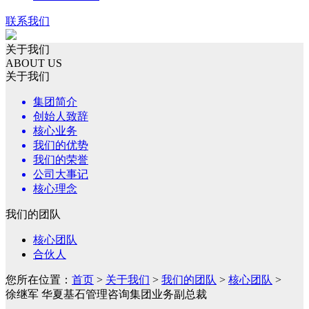
联系我们
关于我们
ABOUT US
关于我们
集团简介
创始人致辞
核心业务
我们的优势
我们的荣誉
公司大事记
核心理念
我们的团队
核心团队
合伙人
您所在位置：
首页
>
关于我们
>
我们的团队
>
核心团队
>
徐继军 华夏基石管理咨询集团业务副总裁