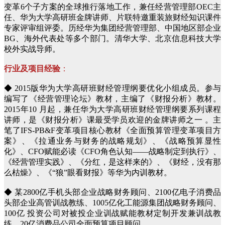
变革6个子方案的全球推行落地工作，兼任经营管理部OEC主
任、华为大学高研班金牌讲师、片联特邀重装旅财经知识课件
专家评审组评委。历经华为集团经营管理部、中国地区部企业
BG、海外代表处等多个部门。清华大学、北京信息科技大学
校外实战导师。
行业及项目经验
：
◆ 2015版华为大学高研班财经管理纲要优化小组成员。参与
编写了《经营管理论坛》教材，主编了《财报分析》教材。
2015年10 月起，兼任华为大学高研班财经管理纲要系列课程
讲师，是《财报分析》课最受学员欢迎的金牌讲师之一 。主
笔了IFS-PB&F变革项目核心教材《全面预算管理变革项目方
案》、《拉通业务与财务的战略规划》、《战略预算显性
化》、CFO赋能必读《CFO角色认知——战略制定到执行》、
《经营管理实践》、《分红，是这样来的》、《财经，没有那
么枯燥》、《“狼”眼看财报》等华为内训教材。
◆ 某2800亿手机头部企业战略财务顾问、2100亿电子消费品
头部企业高管训战教练、1005亿化工能源集团战略财务顾问、
100亿 投资公司对被投企业训战赋能教材定制开发兼训战教
练、20亿消费品公司全面预算项目顾问。