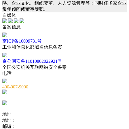
略、企业文化、组织变革、人力资源管理等；同时任多家企业
常年顾问或董事等职。
自媒体
备案信息
京ICP备10009731号
工业和信息化部域名信息备案
京公网安备11010802022921号
全国公安机关互联网站安全备案
电话
400-007-9000
010-82659965
010-82873036
地址
地址：
北京市海淀区海淀大街8号中钢国际广场A座6层
邮编：
100081