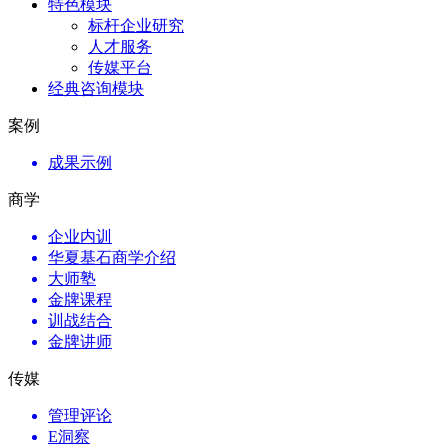
特色模块
标杆企业研究
人才服务
传媒平台
经典咨询模块
案例
成果示例
商学
企业内训
华夏基石商学介绍
大师塾
金牌课程
训战结合
金牌讲师
传媒
管理评论
E洞察