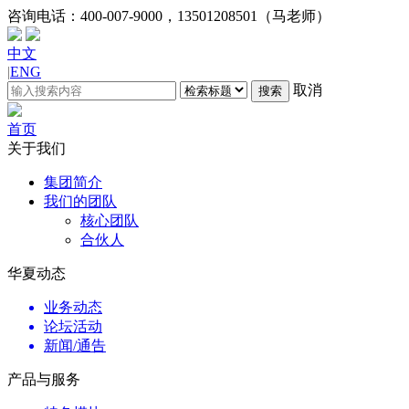
咨询电话：
400-007-9000，13501208501（马老师）
中文
|
ENG
取消
搜索
首页
关于我们
集团简介
我们的团队
核心团队
合伙人
华夏动态
业务动态
论坛活动
新闻/通告
产品与服务