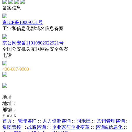
备案信息
京ICP备10009731号
工业和信息化部域名信息备案
京公网安备11010802022921号
全国公安机关互联网站安全备案
电话
400-007-9000
010-82659965
010-82873036
地址
地址：
北京市海淀区海淀大街8号中钢国际广场A座6层
邮编：
100081
E-mail:
service@chnstone.com.cn
首页
: :
管理咨询
: :
人力资源咨询
: :
阿米巴
: :
营销管理咨询
: :
集团管控
: :
战略咨询
: :
企业家与企业变革
: :
咨询&信息化
: :