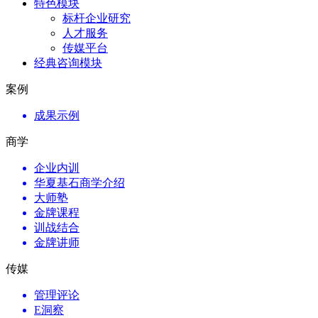
特色模块
标杆企业研究
人才服务
传媒平台
经典咨询模块
案例
成果示例
商学
企业内训
华夏基石商学介绍
大师塾
金牌课程
训战结合
金牌讲师
传媒
管理评论
E洞察