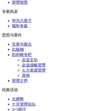
管理智慧
专家风采
华为六君子
领衔专家
思想与著作
文章与观点
出版物
彭剑锋专栏
企业文化
企业战略管理
人力资源管理
其他
管理之声
经典活动
大师塾
十月管理论坛
3+1研讨