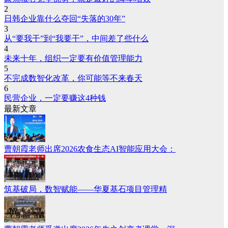
2
日韩企业靠什么夺回“失落的30年”
3
从“要我干”到“我要干”，中间差了些什么
4
未来十年，组织一定要有价值管理能力
5
不完成数智化改革，你可能等不来春天
6
民营企业，一定要赚这4种钱
最新文章
曹朝霞老师出席2026农食生态AI智能应用大会：
筑基破局，数智赋能——华夏基石项目管理精