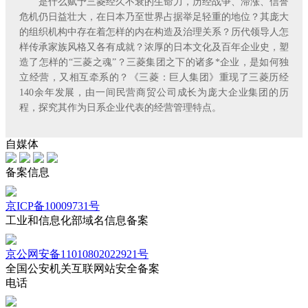
是什么赋予三菱经久不衰的生命力，历经战争、滞涨、信誉
危机仍日益壮大，在日本乃至世界占据举足轻重的地位？其庞大
的组织机构中存在着怎样的内在构造及治理关系？历代领导人怎
样传承家族风格又各有成就？浓厚的日本文化及百年企业史，塑
造了怎样的“三菱之魂”？三菱集团之下的诸多*企业，是如何独
立经营，又相互牵系的？《三菱：巨人集团》重现了三菱历经
140余年发展，由一间民营商贸公司成长为庞大企业集团的历
程，探究其作为日系企业代表的经营管理特点。
自媒体
备案信息
京ICP备10009731号
工业和信息化部域名信息备案
京公网安备11010802022921号
全国公安机关互联网站安全备案
电话