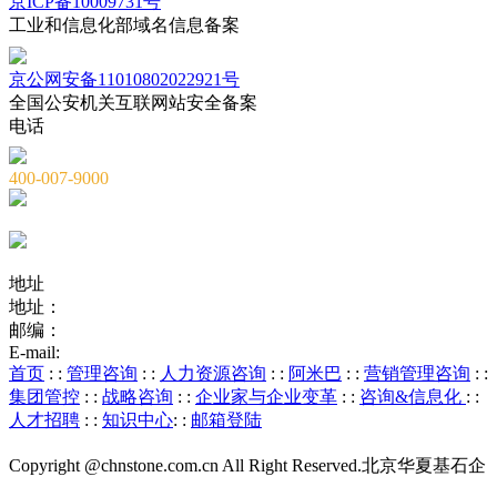
京ICP备10009731号
工业和信息化部域名信息备案
京公网安备11010802022921号
全国公安机关互联网站安全备案
电话
400-007-9000
010-82659965
010-82873036
地址
地址：
北京市海淀区海淀大街8号中钢国际广场A座6层
邮编：
100081
E-mail:
service@chnstone.com.cn
首页
: :
管理咨询
: :
人力资源咨询
: :
阿米巴
: :
营销管理咨询
: :
集团管控
: :
战略咨询
: :
企业家与企业变革
: :
咨询&信息化
: :
人才招聘
: :
知识中心
: :
邮箱登陆
Copyright @chnstone.com.cn All Right Reserved.北京华夏基石企