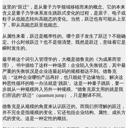
这里的“跃迀”，是从量子力学领域移植而来的概念。它的本来
含义是量子力学体系发生跳跃式变化的过程，是原子、电子或
粒子从低能态转向高能态的变化。当然，跃迁也有可能从上至
下，即从高能态跃至低能态。
从属性来看，跃迁是概率性的。哪个原子发生了跃迁？不能确
定。什么时候跃迁？也不是很清楚。既然是跃迁，意味着它是
瞬时发生的。
最早将这个词引入管理学的，大概是德鲁克的《为成果而管
理》。书中描绘了这样一种场景：企业陷入失衡状态，其中最
严重的失衡状况是企业连最起码的规模都达不到。德鲁克
说：“这种企业哪怕产品再好，也只能处于边缘地位。解决这
种恶性循环的唯一办法就是‘跳跃’。这是一种量子跳跃，要一
步就从一种规模跨入另外一种规模。”德鲁克原文用的就是我
们所说的“跃迁”（quantum jump），只是翻译不同。
德鲁克是从规模的角度来认识跃迁的。而我们所理解的跃迁，
并不完全是指规模的变化，它还包括企业结构、属性、成长方
式的变化。这是一种定性的概括。