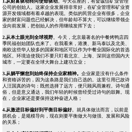
1.从财富驱动转向使命驱动
。今天在座的，有金诚信矿业管理
公司的创始人。这家企业发展得非常好，在矿业管理和矿业资
源开发领域都有着卓越的表现。类似的民营企业有很多，企业
家的财富问题也已经解决，但年龄却不算大，可以继续带领企
业向前发展，把创始人的作用继续发挥下去；
2.从本土眼光到全球视野
。今天，北京最著名的中餐烤鸭店四
季民福创始团队也来了。在我看来，港澳、新马泰以及北美、
南欧这些华人较多的国家和地区可以作为中餐业国际化的首选
地区。环境迫使我们不要只盯着北京、上海、深圳这些国内大
城市，一定要在全球大舞台上建功立业；
3.从躺平懈怠到始终保持企业家精神。
企业家是没有什么条件
和资格诉苦的，因为这条路是我们自己选的。这里引用已故诗
人汪国真的诗句：既然选择了远方，便只顾风雨兼程。诗句通
俗，但是意义通达，我们年轻的时候曾经受过诗句的鼓舞。现
在，企业家还是要保持这种奋进人格；
4.从激进目标偏好到平衡目标偏好
。就具体做法而言，以前是
抓机会，是规模导向，现在则要平衡做大与做强、发展和风险
的关系；