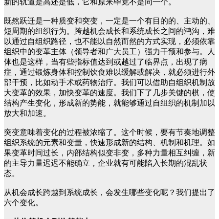
新的轨道是高还是低，它和原来毕竟不是同一个。
既然跃迁是一种质变和突变，一定是一个有目的的、主动的、
短周期的组织行为。跨越机会成长和系统成长之间的鸿沟，难
以通过自组织路径，也不能以自然而然的方式实现，必须依靠
组织中的变革主体（领导者和广大员工）强力干预和参与。人
体也是这样，当有些指标值达到或越过了临界点，出现了病
症，通过锻炼身体和控制饮食难以缓解或解决，就必须进行外
部干预，比如动手术或药物治疗。我们可以借助自组织机制放
大变革的效果，加快变革的速度。我们下了几步关键的棋，使
结构产生变化，形成新的势能，就能够通过自组织的机制加以
放大和加速。
突变意味着变化的过程被浓缩了。这个时候，要有节奏地调整
组织系统的元素和变量，快速形成新的结构、机制和机理。如
果变革时间过长，内部结构似变非变，多种力量相互纠缠，新
的主导力量迟迟不能确立，企业就有可能陷入长期的混乱状
态。
从机会成长跨越到系统成长，会发生哪些变化呢？我们提出了
六个变化。