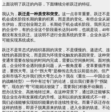
上面说明了跃迁的内容，下面继续分析跃迁的特征。
我认为，
跃迁是一种质变和突变。
这一点非常重要。跃迁不是
机会成长阶段长期的量的积累，而是质的变化。有些企业从诞
生伊始，度过创业期之后，长期处于机会成长阶段。我所见过
的企业中，有的企业这个阶段最长达到40年，也就是说，40年
都没有发生跃迁。这说明不进行全面系统的变革，企业永远不
可能实现系统成长。
跃迁不是常态式的组织基因的演变，不是缓慢的、递进式、连
续性的基因变化，而是因为环境变化触发的基因突变。这种突
变通常需要在较短的时间内完成，需要以空间换时间。面对挑
战，企业经常会遇到很多问题，从一般角度看，变革要循序渐
进，要拐大弯。这个“拐大弯”是柳传志先生以前提出的。但产
业和市场不允许我们拐大弯怎么办？我在《重生——中国企业
的战略转型》一书中有过专门的论述，提出我们要善于“拐陡
弯”。现在的“弯”可能就比较陡了，需要我们积极开动脑筋，
想办法安全、高效地转过来。在这种背景下，通过跃迁能够实
现企业生存和发展模式的升维。这和以前的发展模式不一样，
我们必须能够实现组织能量的非连续性变化。而量子跃迁存在
这样的情形，即原子脱离原来的轨道，进入全新的轨道。不论