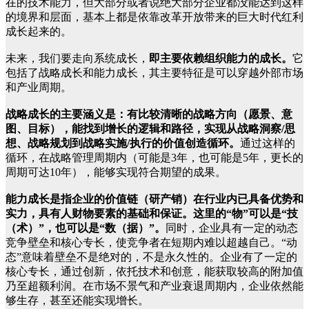
在的技术能力，但大部分或者说绝大部分企业都没能达到这样
的境界和层面，基本上都是依靠改革开放带来的巨大时代红利
成长起来的。
未来，我们要走向系统成长，
即主要依赖组织能力的成长。
它
包括了战略成长和能力成长，其主要特征是可以穿越外部市场
和产业周期。
战略成长的主要涵义是：有比较清晰的战略方向（愿景、意
图、目标），能找到增长的逻辑和路径，实现从战略洞察/思
想、战略规划到战略实施/执行的价值创造循环。
通过这样的
循环，在战略管理周期内（可能是3年，也可能是5年，更长的
周期可达10年），能够实现符合期望的成果。
能力成长是指企业的价值链（研产销）在行业内已具备优势和
实力，具有人财物要素的基础和保证。这里的“物”可以是“技
（术）”，也可以是“数（据）”。
同时，企业具有一定的动态
竞争壁垒和核心专长，使竞争者在短期内难以超越自己。“动
态”意味着壁垒不是绝对的，不是永久性的。企业有了一定的
核心专长，通过创新，依托技术和创意，能获取较高的附加值
乃至超额利润。在市场不景气和产业衰退周期内，企业依然能
够生存，甚至还能实现增长。