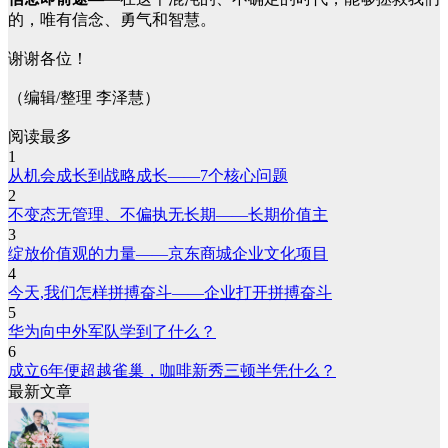
的，唯有信念、勇气和智慧。
谢谢各位！
（编辑/整理 李泽慧）
阅读最多
1
从机会成长到战略成长——7个核心问题
2
不变态无管理、不偏执无长期——长期价值主
3
绽放价值观的力量——京东商城企业文化项目
4
今天,我们怎样拼搏奋斗——企业打开拼搏奋斗
5
华为向中外军队学到了什么？
6
成立6年便超越雀巢，咖啡新秀三顿半凭什么？
最新文章