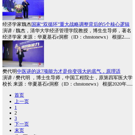
经济学家魏杰
国家“双循环”重大战略调整背后的5个核心逻辑
演讲 / 魏杰，清华大学经济管理学院教授，博生生导师，著名
经济学家 来源：华夏基石e洞察（ID：chnstonewx） 根据2.....
樊代明
中医讲的这7项能力才是你变强大的底气，原理适
演讲 / 樊代明 ，博士生导师，中国工程院士，原第四军医大学
校长 来源：华夏基石e洞察（ID：chnstonewx） 根据2020年.....
首页
上一页
1
2
3
下一页
末页