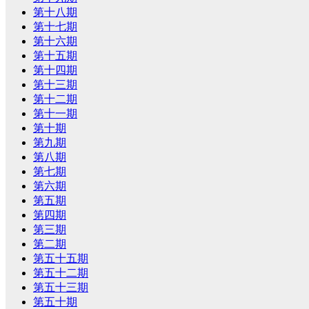
第十八期
第十七期
第十六期
第十五期
第十四期
第十三期
第十二期
第十一期
第十期
第九期
第八期
第七期
第六期
第五期
第四期
第三期
第二期
第五十五期
第五十二期
第五十三期
第五十期