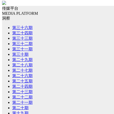
传媒平台
MEDIA PLATFORM
洞察
第三十六期
第三十四期
第三十三期
第三十二期
第三十一期
第三十期
第二十九期
第二十八期
第二十七期
第二十六期
第二十五期
第二十四期
第二十三期
第二十二期
第二十一期
第二十期
第十九期