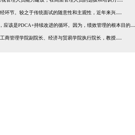
环节。较之于传统面试的随意性和主观性，近年来兴.....
应该是PDCA+持续改进的循环。因为，绩效管理的根本目的....
商管理学院副院长、经济与贸易学院执行院长，教授.....