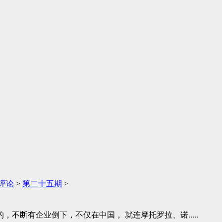
评论
>
第二十五期
>
不断有企业倒下，不仅在中国， 就连摩托罗拉、诺.....