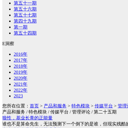
第五十一期
第五十六期
第五十七期
第四十九期
第一期
第五十四期
E洞察
2016年
2017年
2018年
2019年
2020年
2021年
2022年
2023
您所在位置：
首页
>
产品和服务
>
特色模块
>
传媒平台
>
管理
产品和服务 / 特色模块 / 传媒平台 / 管理评论 / 第二十五期
狼性，基业长青的正能量
谁也不是算命先生，无法预测下一个倒下的是谁，但现实残酷的，