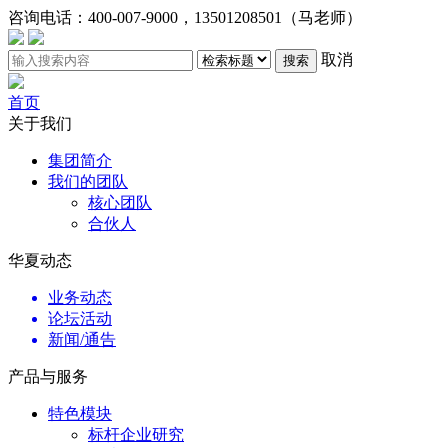
咨询电话：
400-007-9000，13501208501（马老师）
取消
搜索
首页
关于我们
集团简介
我们的团队
核心团队
合伙人
华夏动态
业务动态
论坛活动
新闻/通告
产品与服务
特色模块
标杆企业研究