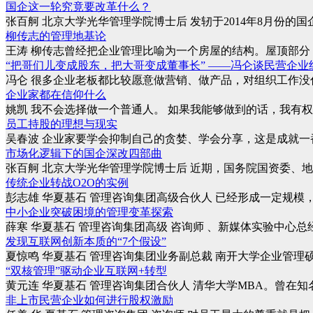
国企这一轮究竟要改革什么？
张百舸 北京大学光华管理学院博士后 发轫于2014年8月份的国企
柳传志的管理地基论
王涛 柳传志曾经把企业管理比喻为一个房屋的结构。屋顶部分，
“把哥们儿变成股东，把大哥变成董事长” ——冯仑谈民营企业
冯仑 很多企业老板都比较愿意做营销、做产品，对组织工作没什
企业家都在信仰什么
姚凯 我不会选择做一个普通人。 如果我能够做到的话，我有权成
员工持股的理想与现实
吴春波 企业家要学会抑制自己的贪婪、学会分享，这是成就一番
市场化逻辑下的国企深改四部曲
张百舸 北京大学光华管理学院博士后 近期，国务院国资委、地方
传统企业转战O2O的实例
彭志雄 华夏基石 管理咨询集团高级合伙人 已经形成一定规模，
中小企业突破困境的管理变革探索
薛寒 华夏基石 管理咨询集团高级 咨询师 、新媒体实验中心总经
发现互联网创新本质的“7个假设”
夏惊鸣 华夏基石 管理咨询集团业务副总裁 南开大学企业管理硕
“双核管理”驱动企业互联网+转型
黄元连 华夏基石 管理咨询集团合伙人 清华大学MBA。曾在知
非上市民营企业如何进行股权激励