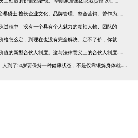
创造的价值还给他。 华耐家居集团总裁贾锋 201.....
理硕士,擅长企业文化、品牌管理、整合营销。曾作为.....
过程中，没有一个具有个人魅力的领袖人物、团队的.....
格怎么定，到现在也没有完全解决。定不了价，你就.....
值的新型合伙人制度。这与法律意义上的合伙人制度.....
到了50岁要保持一种健康状态，不是仅靠锻炼身体就.....