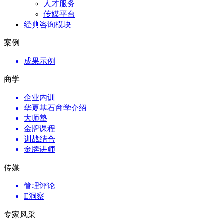
人才服务
传媒平台
经典咨询模块
案例
成果示例
商学
企业内训
华夏基石商学介绍
大师塾
金牌课程
训战结合
金牌讲师
传媒
管理评论
E洞察
专家风采