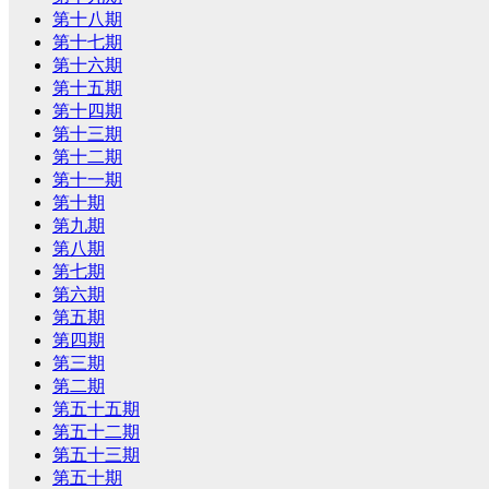
第十八期
第十七期
第十六期
第十五期
第十四期
第十三期
第十二期
第十一期
第十期
第九期
第八期
第七期
第六期
第五期
第四期
第三期
第二期
第五十五期
第五十二期
第五十三期
第五十期