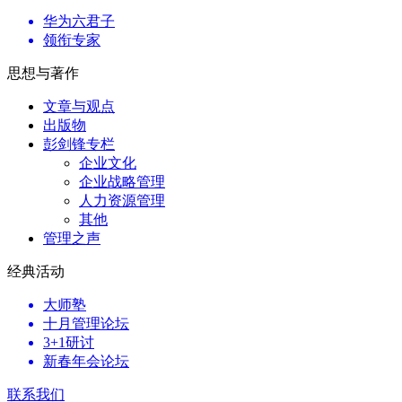
华为六君子
领衔专家
思想与著作
文章与观点
出版物
彭剑锋专栏
企业文化
企业战略管理
人力资源管理
其他
管理之声
经典活动
大师塾
十月管理论坛
3+1研讨
新春年会论坛
联系我们