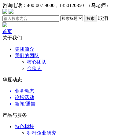
咨询电话：
400-007-9000，13501208501（马老师）
取消
搜索
首页
关于我们
集团简介
我们的团队
核心团队
合伙人
华夏动态
业务动态
论坛活动
新闻/通告
产品与服务
特色模块
标杆企业研究