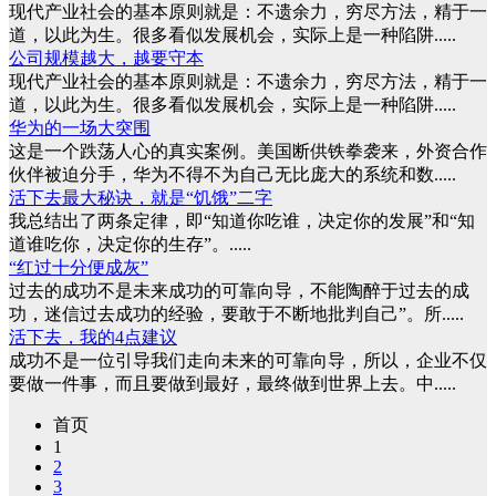
现代产业社会的基本原则就是：不遗余力，穷尽方法，精于一
道，以此为生。很多看似发展机会，实际上是一种陷阱.....
公司规模越大，越要守本
现代产业社会的基本原则就是：不遗余力，穷尽方法，精于一
道，以此为生。很多看似发展机会，实际上是一种陷阱.....
华为的一场大突围
这是一个跌荡人心的真实案例。美国断供铁拳袭来，外资合作
伙伴被迫分手，华为不得不为自己无比庞大的系统和数.....
活下去最大秘诀，就是“饥饿”二字
我总结出了两条定律，即“知道你吃谁，决定你的发展”和“知
道谁吃你，决定你的生存”。.....
“红过十分便成灰”
过去的成功不是未来成功的可靠向导，不能陶醉于过去的成
功，迷信过去成功的经验，要敢于不断地批判自己”。所.....
活下去，我的4点建议
成功不是一位引导我们走向未来的可靠向导，所以，企业不仅
要做一件事，而且要做到最好，最终做到世界上去。中.....
首页
1
2
3