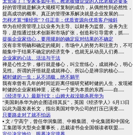
太荒谬了！专家多如牛毛，教老板做企业的人比老板还要多
好的管理就是解决大规模可复制的成功，从偶然性到必然性，
提高成功的概率。真正的管理体系解决就是企业发展的.....
怎样才算“懂经营”？任正非：优质资源向优质客户倾斜
华为在经营管理上以业务为主导、以财务为监督。业务为主
导，是指通过技术创新和市场扩张，创造和引导需求，抓.....
提振企业家信心，要用规则的确定应对结果的不确定
没有非常明确和确定的规则，市场中人的努力和注意力，不可
能集中于结果不确定的经济竞争，也就无从动员人们勇.....
企业家的心法、活法与干法
禅是心性之学，修行就是修心，叫立世练心，成就禅心，明心
见性。所谓的开悟就是成就禅心。所以心是禅宗的核心.....
褚时健的一生：从不消极，绝不躺平
我有幸曾有几年的时间近距离仔细研究褚时健的人生，发现褚
时健的企业家精神里，还有一个更为本质的东西——自.....
《经济学人》最新刊文：山姆大叔没能杀死华为
“美国刺杀华为的企图适得其反”，英国《经济学人》6月13日
以此为题发表长文，指出美国对华为公司的打压已演变.....
只要路走对了就不怕远
▪ 文 / 宁高宁，曾任华润集团、中粮集团、中化集团和中国化
工集团等大型央企董事长，总裁读书会全国领读者联盟.....
定位决定地位，眼界决定境界